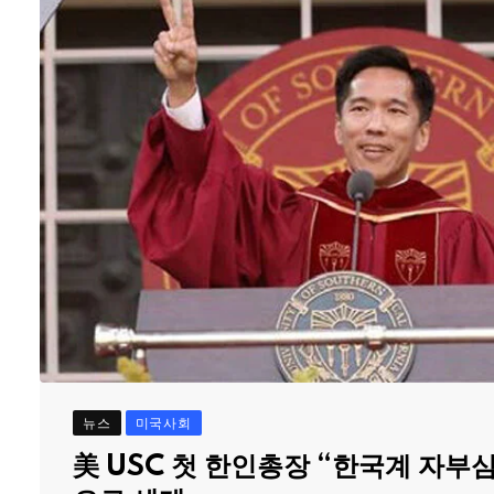
뉴스
미국사회
美 USC 첫 한인총장 “한국계 자부