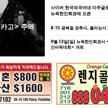
사이버 한국외국어대 미주글
뉴욕한인회관에 오픈
시카고> 주역
8·15 광복절 경축식, 플러싱서
9월 13일(일) 뉴욕한인회관서 
인바둑대회> 개최