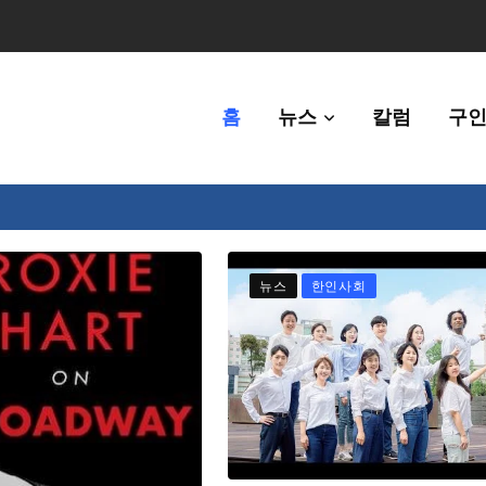
홈
뉴스
칼럼
구인
80만명 중 8% 수준
뉴스
한인사회