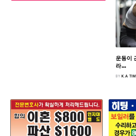
운동이 
라…
BY
K.A TI