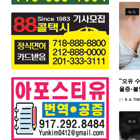
뉴스
“모유 수
울증·불
BY
K.A TI
뉴스