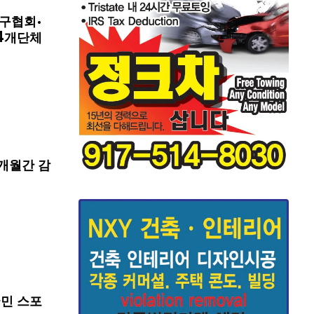
구협회·
4개단체
개월간 감
국민 스포