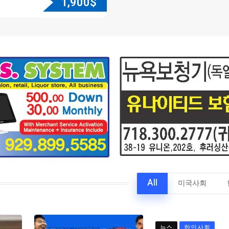
1,900
$
All
미국사회
뉴스
한인사회