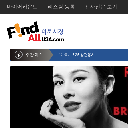
마이어카운트
리스팅 등록
전자신문 보기
주간 이슈
“미국내 6.25 참전용사 중 14만명만 생존…1