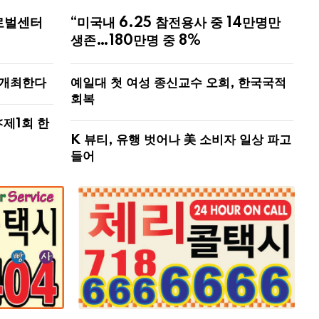
로벌센터
“미국내 6.25 참전용사 중 14만명만
생존…180만명 중 8%
 개최한다
예일대 첫 여성 종신교수 오희, 한국국적
회복
<제1회 한
K 뷰티, 유행 벗어나 美 소비자 일상 파고
들어