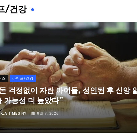
프/건강
뉴스
라이프/건강
“돈 걱정없이 자란 아이들, 성인된 후 신앙 
을 가능성 더 높았다”
Y
K.A TIMES NY
8월 7, 2026