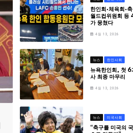
한인회·체육회·축
월드컵위원회 등 
가 뭉쳤다
4월 13, 2026
뉴스
한인사회
뉴욕한인회, 첫 6
사 최종 마무리
4월 13, 2026
뉴스
미국사회
심
“축구를 미국의 