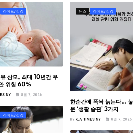
라이프/건강
뉴스
라이프/건강
유 산모, 최대 10년간 우
안 위험 60%
MES NY
8월 7, 2026
한순간에 폭싹 늙는다… 놓
운 ‘생활 습관’ 3가지
라이프/건강
BY
K.A TIMES NY
8월 7, 2026