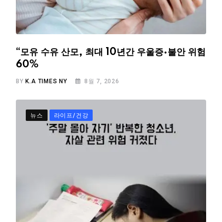
“모유 수유 산모, 최대 10년간 우울증·불안 위험
60%
BY
K.A TIMES NY
8월 7, 2026
뉴스
라이프/건강