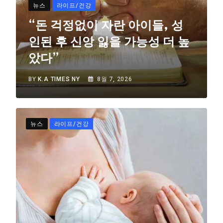
뉴스
라이프/건강
“돈 걱정없이 자란 아이들, 성
인된 후 신앙 잃을 가능성 더 높
았다”
BY
K.A TIMES NY
8월 7, 2026
뉴스
라이프/건강