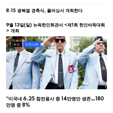
8·15 광복절 경축식, 플러싱서 개최한다
9월 13일(일) 뉴욕한인회관서 <제1회 한인바둑대회
> 개최
뉴스
미국사회
“미국내 6.25 참전용사 중 14만명만 생존…180
만명 중 8%