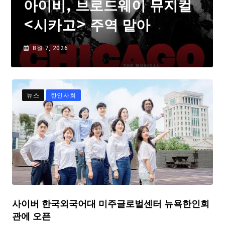
아이비, 브로드웨이 뮤지컬
<시카고> 주역 맡아
8월 7, 2026
뉴스
한인사회
사이버 한국외국어대 미주글로벌센터 뉴욕한인회
관에 오픈