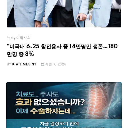
,
뉴스
미국사회
“미국내 6.25 참전용사 중 14만명만 생존…180
만명 중 8%
BY
K.A TIMES NY
8월 7, 2026