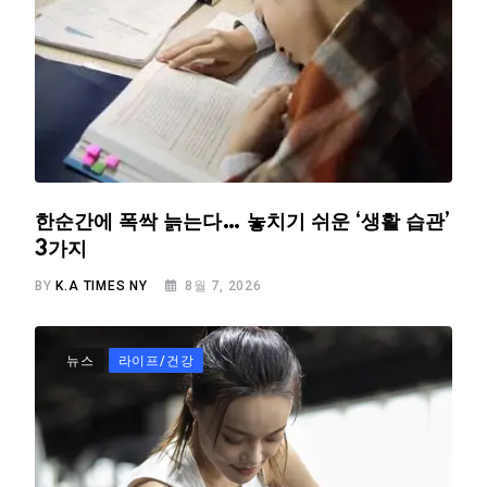
한순간에 폭싹 늙는다… 놓치기 쉬운 ‘생활 습관’
3가지
BY
K.A TIMES NY
8월 7, 2026
뉴스
라이프/건강