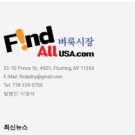
33-70 Prince St., #601, Flushing, NY 11354
E-Mail: findallny@gmail.com
Tel: 718-359-0700
발행인: 이명석
최신뉴스