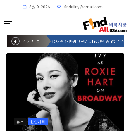
8월 9, 2026
findallny@gmail.com
주간 이슈
사이버 한국외국어대 미주글로벌센터 뉴욕
뉴스
한인사회