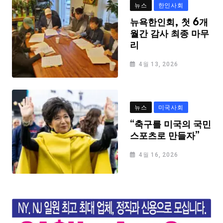
뉴스
한인사회
뉴욕한인회, 첫 6개
월간 감사 최종 마무
리
4월 13, 2026
뉴스
미국사회
“축구를 미국의 국민
스포츠로 만들자”
4월 16, 2026