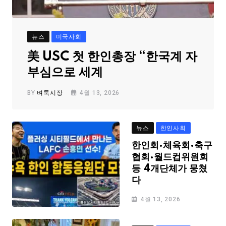
뉴스
미국사회
美 USC 첫 한인총장 “한국계 자
부심으로 세계
BY
벼룩시장
4월 13, 2026
뉴스
한인사회
한인회·체육회·축구
협회·월드컵위원회
등 4개단체가 뭉쳤
다
4월 13, 2026