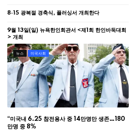
8·15 광복절 경축식, 플러싱서 개최한다
9월 13일(일) 뉴욕한인회관서 <제1회 한인바둑대회
> 개최
뉴스
미국사회
“미국내 6.25 참전용사 중 14만명만 생존…180
만명 중 8%