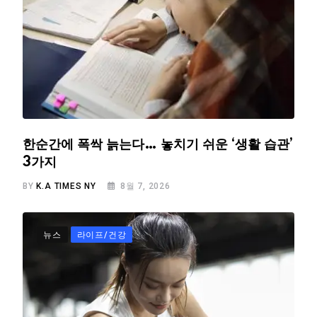
한순간에 폭싹 늙는다… 놓치기 쉬운 ‘생활 습관’
3가지
BY
K.A TIMES NY
8월 7, 2026
뉴스
라이프/건강