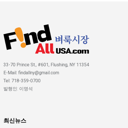
33-70 Prince St., #601, Flushing, NY 11354
E-Mail: findallny@gmail.com
Tel: 718-359-0700
발행인: 이명석
최신뉴스