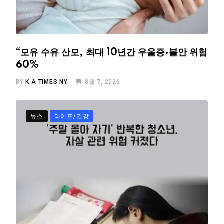
“모유 수유 산모, 최대 10년간 우울증·불안 위험
60%
BY
K.A TIMES NY
8월 7, 2026
뉴스
라이프/건강