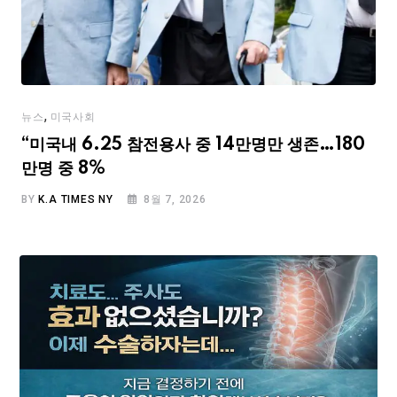
,
뉴스
미국사회
“미국내 6.25 참전용사 중 14만명만 생존…180
만명 중 8%
BY
K.A TIMES NY
8월 7, 2026