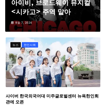
아이비, 브로드웨이 뮤지컬
<시카고> 주역 맡아
8월 7, 2026
뉴스
한인사회
사이버 한국외국어대 미주글로벌센터 뉴욕한인회
관에 오픈