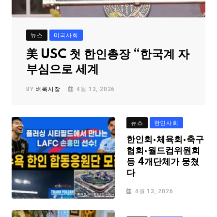
뉴스
미국사회
美 USC 첫 한인총장 “한국계 자
부심으로 세계
BY
벼룩시장
4월 13, 2026
뉴스
한인사회
한인회·체육회·축구
협회·월드컵위원회
등 4개단체가 뭉쳤
다
4월 13, 2026