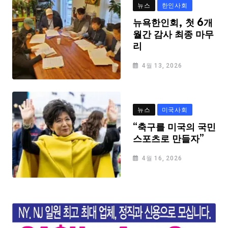
뉴스
한인사회
뉴욕한인회, 첫 6개
월간 감사 최종 마무
리
4월 13, 2026
뉴스
미국사회
“축구를 미국의 국민
스포츠로 만들자”
4월 16, 2026