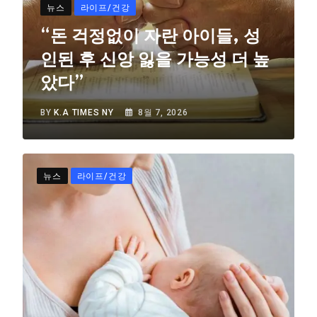
뉴스
라이프/건강
“돈 걱정없이 자란 아이들, 성
인된 후 신앙 잃을 가능성 더 높
았다”
BY
K.A TIMES NY
8월 7, 2026
뉴스
라이프/건강