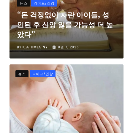
뉴스
라이프/건강
“돈 걱정없이 자란 아이들, 성
인된 후 신앙 잃을 가능성 더 높
았다”
BY
K.A TIMES NY
8월 7, 2026
뉴스
라이프/건강