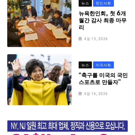
뉴스
한인사회
뉴욕한인회, 첫 6개
월간 감사 최종 마무
리
4월 13, 2026
뉴스
미국사회
“축구를 미국의 국민
스포츠로 만들자”
4월 16, 2026