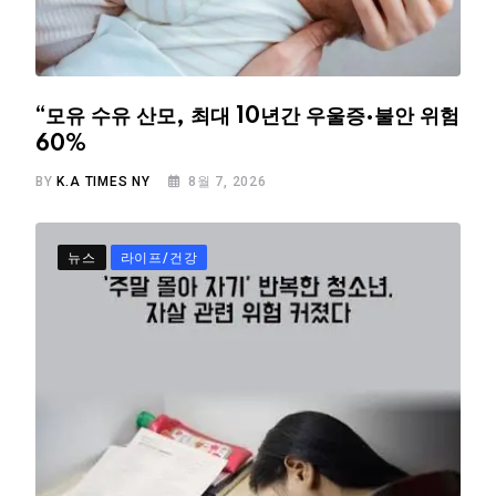
“모유 수유 산모, 최대 10년간 우울증·불안 위험
60%
BY
K.A TIMES NY
8월 7, 2026
뉴스
라이프/건강