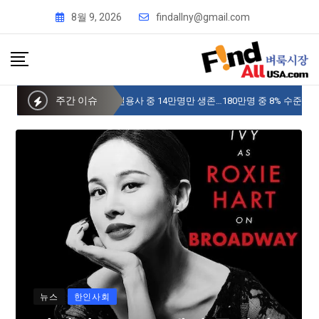
8월 9, 2026
findallny@gmail.com
주간 이슈
사이버 한국외국어대 미주글로벌센터 뉴욕
뉴스
한인사회