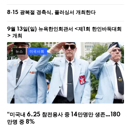
8·15 광복절 경축식, 플러싱서 개최한다
9월 13일(일) 뉴욕한인회관서 <제1회 한인바둑대회
> 개최
뉴스
미국사회
“미국내 6.25 참전용사 중 14만명만 생존…180
만명 중 8%