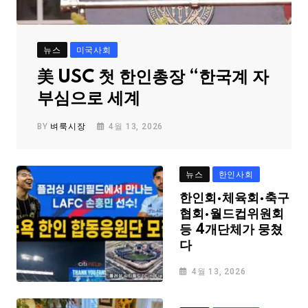
뉴스
미국사회
美 USC 첫 한인총장 “한국계 자
부심으로 세계
BY
벼룩시장
4월 13, 2026
뉴스
한인사회
한인회·체육회·축구
협회·월드컵위원회
등 4개단체가 뭉쳤
다
4월 13, 2026