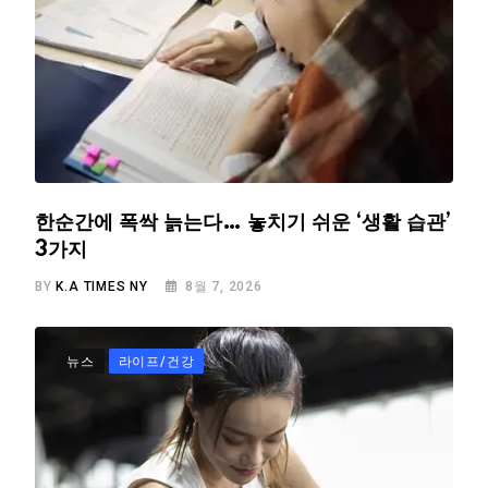
한순간에 폭싹 늙는다… 놓치기 쉬운 ‘생활 습관’
3가지
BY
K.A TIMES NY
8월 7, 2026
뉴스
라이프/건강