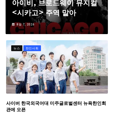
아이비, 브로드웨이 뮤지컬
<시카고> 주역 맡아
8월 7, 2026
뉴스
한인사회
사이버 한국외국어대 미주글로벌센터 뉴욕한인회
관에 오픈