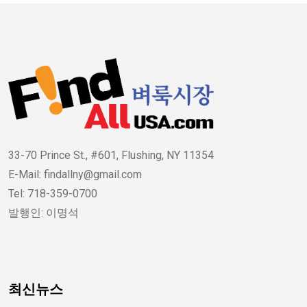
33-70 Prince St., #601, Flushing, NY 11354
E-Mail: findallny@gmail.com
Tel: 718-359-0700
발행인: 이명석
최신뉴스