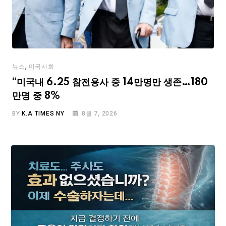
,
뉴스
미국사회
“미국내 6.25 참전용사 중 14만명만 생존…180
만명 중 8%
BY
K.A TIMES NY
8월 7, 2026