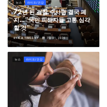
뉴스
라이프/건강
72년 된 검찰 수사권 결국 폐
지…”국민 피해자들 고통 심각
할 것”
BY
K.A TIMES NY
7월 31, 2026
뉴스
라이프/건강