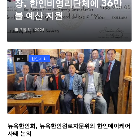
장, 한인비영리단체에 36만
불 예산 지원
7월 31, 2026
뉴스
한인사회
뉴욕한인회, 뉴욕한인원로자문위와 한인데이케어
사태 논의