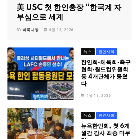
美 USC 첫 한인총장 “한국계 자
부심으로 세계
BY
벼룩시장
4월 13, 2026
뉴스
한인사회
한인회·체육회·축구
협회·월드컵위원회
등 4개단체가 뭉쳤
다
4월 13, 2026
뉴스
한인사회
뉴욕한인회, 첫 6개
월간 감사 최종 마무