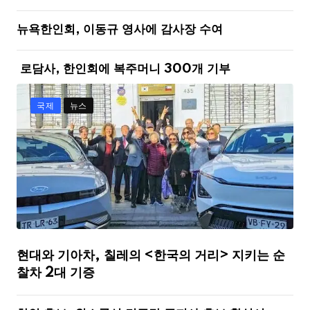
뉴욕한인회, 이동규 영사에 감사장 수여
로담사, 한인회에 복주머니 300개 기부
국제
뉴스
현대와 기아차, 칠레의 <한국의 거리> 지키는 순
찰차 2대 기증