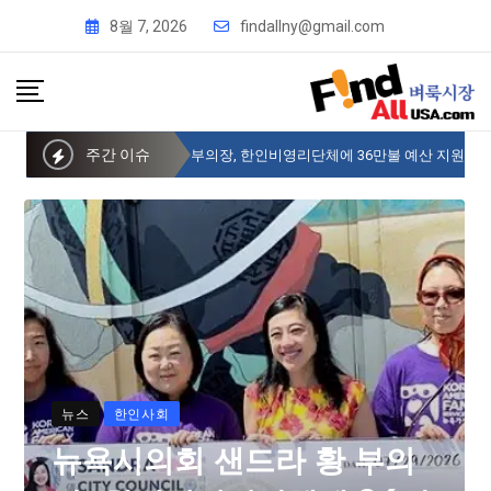
8월 7, 2026
findallny@gmail.com
주간 이슈
뉴욕시의회 샌드라 황 부의장, 한인비영리단체에 36만불 예산 지원
뉴스
한인사회
뉴욕시의회 샌드라 황 부의