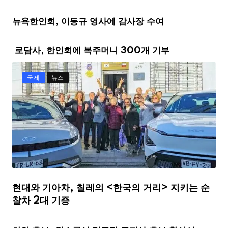
뉴욕한인회, 이동규 영사에 감사장 수여
로담사, 한인회에 복주머니 300개 기부
국제
뉴스
현대와 기아차, 칠레의 <한국의 거리> 지키는 순
찰차 2대 기증