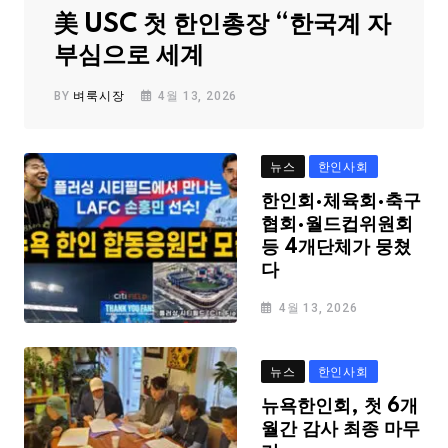
美 USC 첫 한인총장 “한국계 자
부심으로 세계
BY
벼룩시장
4월 13, 2026
뉴스
한인사회
한인회·체육회·축구
협회·월드컵위원회
등 4개단체가 뭉쳤
다
4월 13, 2026
뉴스
한인사회
뉴욕한인회, 첫 6개
월간 감사 최종 마무