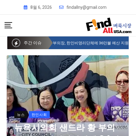
8월 6, 2026
findallny@gmail.com
주간 이슈
뉴욕시의회 샌드라 황 부의장, 한인비영리단체에 36만불 예산 지원
뉴스
한인사회
뉴욕시의회 샌드라 황 부의