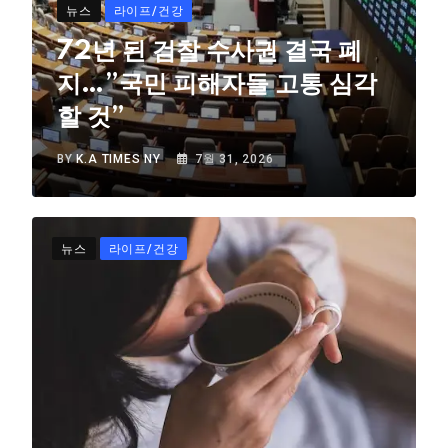
뉴스
라이프/건강
72년 된 검찰 수사권 결국 폐
지…”국민 피해자들 고통 심각
할 것”
BY
K.A TIMES NY
7월 31, 2026
뉴스
라이프/건강