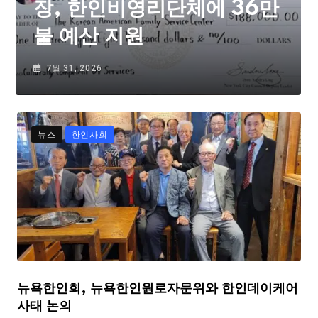
장, 한인비영리단체에 36만
불 예산 지원
7월 31, 2026
뉴스
한인사회
뉴욕한인회, 뉴욕한인원로자문위와 한인데이케어
사태 논의