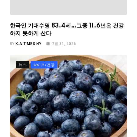
한국인 기대수명 83.4세…그중 11.6년은 건강
하지 못하게 산다
BY
K.A TIMES NY
7월 31, 2026
뉴스
라이프/건강