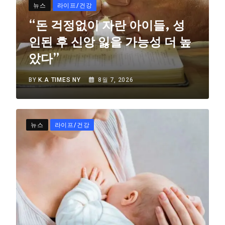
뉴스
라이프/건강
“돈 걱정없이 자란 아이들, 성
인된 후 신앙 잃을 가능성 더 높
았다”
BY
K.A TIMES NY
8월 7, 2026
뉴스
라이프/건강