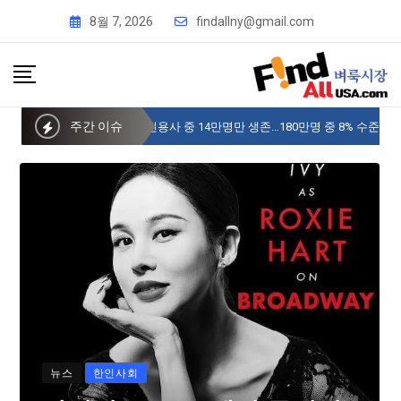
8월 7, 2026
findallny@gmail.com
주간 이슈
“미국내 6.25 참전용사 중 14만명만 생존…180만명 중 8% 수준
뉴스
한인사회