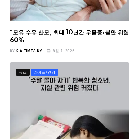
“모유 수유 산모, 최대 10년간 우울증·불안 위험
60%
BY
K.A TIMES NY
8월 7, 2026
뉴스
라이프/건강