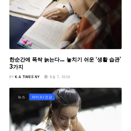
한순간에 폭싹 늙는다… 놓치기 쉬운 ‘생활 습관’
3가지
BY
K.A TIMES NY
8월 7, 2026
뉴스
라이프/건강