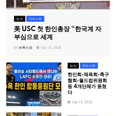
뉴스
미국사회
美 USC 첫 한인총장 “한국계 자
부심으로 세계
BY
벼룩시장
4월 13, 2026
뉴스
한인사회
한인회·체육회·축구
협회·월드컵위원회
등 4개단체가 뭉쳤
다
4월 13, 2026