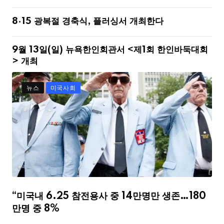
8·15 광복절 경축식, 플러싱서 개최한다
9월 13일(일) 뉴욕한인회관서 <제1회 한인바둑대회
> 개최
뉴스
미국사회
“미국내 6.25 참전용사 중 14만명만 생존…180
만명 중 8%