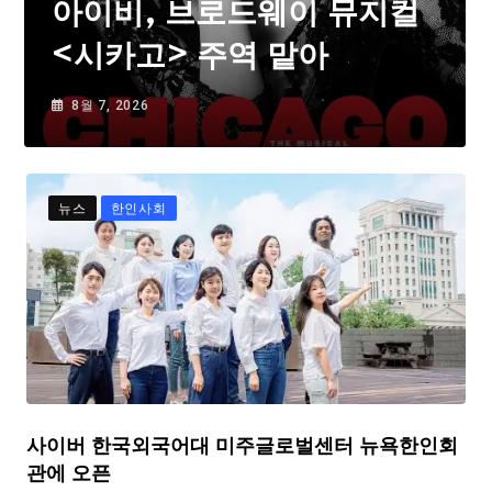
아이비, 브로드웨이 뮤지컬
<시카고> 주역 맡아
8월 7, 2026
뉴스
한인사회
사이버 한국외국어대 미주글로벌센터 뉴욕한인회
관에 오픈