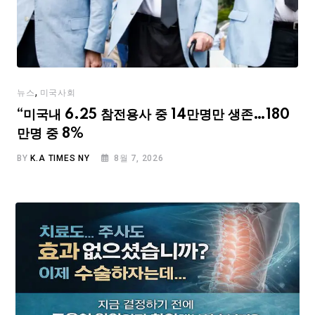
,
뉴스
미국사회
“미국내 6.25 참전용사 중 14만명만 생존…180
만명 중 8%
BY
K.A TIMES NY
8월 7, 2026