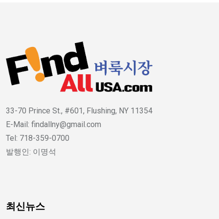
33-70 Prince St., #601, Flushing, NY 11354
E-Mail: findallny@gmail.com
Tel: 718-359-0700
발행인: 이명석
최신뉴스