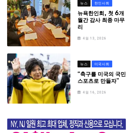
뉴스
한인사회
뉴욕한인회, 첫 6개
월간 감사 최종 마무
리
4월 13, 2026
뉴스
미국사회
“축구를 미국의 국민
스포츠로 만들자”
4월 16, 2026