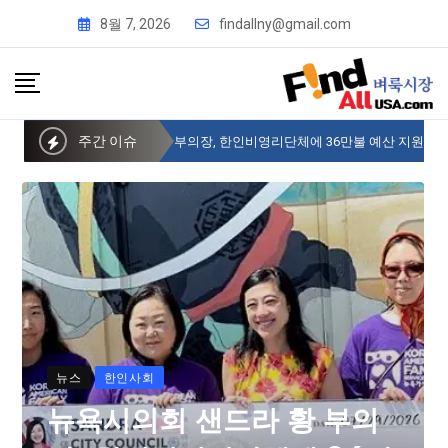
8월 7, 2026
findallny@gmail.com
주간 이슈
뉴욕시의회 샌드라 황 부의장, 한인비영리단체에 36만불 예산 지원
뉴스
한인사회
뉴욕시의회 샌드라 황 부의