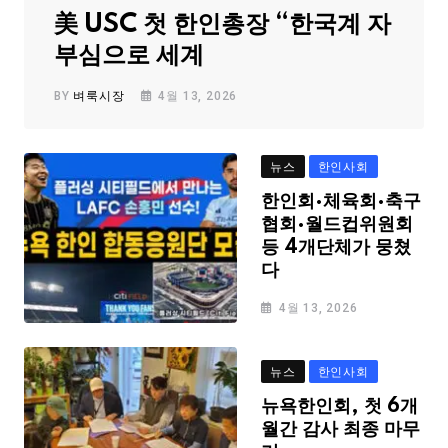
美 USC 첫 한인총장 “한국계 자
부심으로 세계
BY
벼룩시장
4월 13, 2026
뉴스
한인사회
한인회·체육회·축구
협회·월드컵위원회
등 4개단체가 뭉쳤
다
4월 13, 2026
뉴스
한인사회
뉴욕한인회, 첫 6개
월간 감사 최종 마무