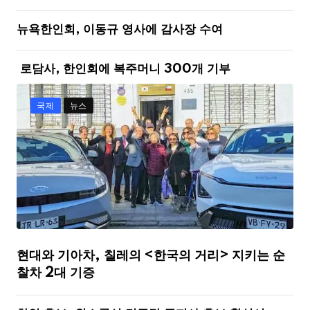
뉴욕한인회, 이동규 영사에 감사장 수여
로담사, 한인회에 복주머니 300개 기부
국제
뉴스
현대와 기아차, 칠레의 <한국의 거리> 지키는 순
찰차 2대 기증