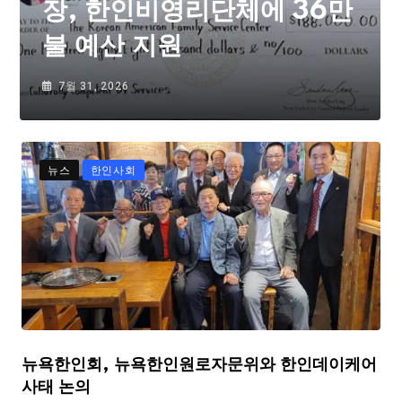
장, 한인비영리단체에 36만
불 예산 지원
7월 31, 2026
뉴스
한인사회
뉴욕한인회, 뉴욕한인원로자문위와 한인데이케어
사태 논의