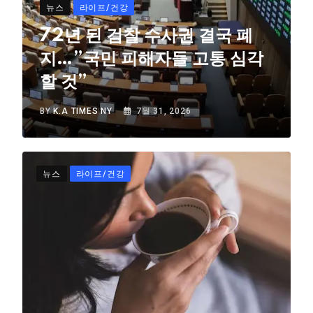
뉴스
라이프/건강
72년 된 검찰 수사권 결국 폐
지…”국민 피해자들 고통 심각
할 것”
BY
K.A TIMES NY
7월 31, 2026
뉴스
라이프/건강