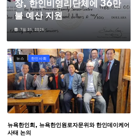
장, 한인비영리단체에 36만
불 예산 지원
7월 31, 2026
뉴스
한인사회
뉴욕한인회, 뉴욕한인원로자문위와 한인데이케어
사태 논의