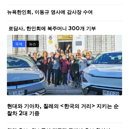
뉴욕한인회, 이동규 영사에 감사장 수여
로담사, 한인회에 복주머니 300개 기부
국제
뉴스
현대와 기아차, 칠레의 <한국의 거리> 지키는 순
찰차 2대 기증