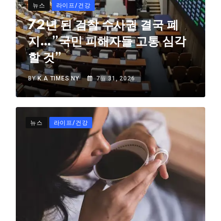
뉴스
라이프/건강
72년 된 검찰 수사권 결국 폐
지…”국민 피해자들 고통 심각
할 것”
BY
K.A TIMES NY
7월 31, 2026
뉴스
라이프/건강