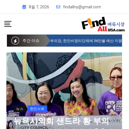
8월 7, 2026
findallny@gmail.com
주간 이슈
뉴욕시의회 샌드라 황 부의장, 한인비영리단체에 36만불 예산 지원
뉴스
한인사회
뉴욕시의회 샌드라 황 부의