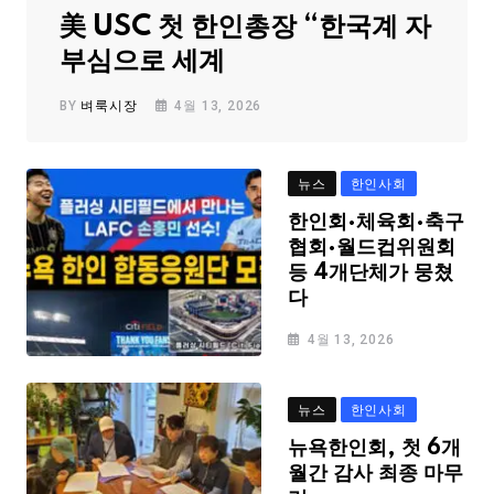
美 USC 첫 한인총장 “한국계 자
부심으로 세계
BY
벼룩시장
4월 13, 2026
뉴스
한인사회
한인회·체육회·축구
협회·월드컵위원회
등 4개단체가 뭉쳤
다
4월 13, 2026
뉴스
한인사회
뉴욕한인회, 첫 6개
월간 감사 최종 마무