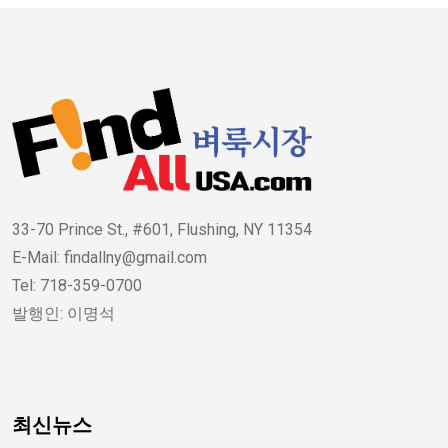
33-70 Prince St., #601, Flushing, NY 11354
E-Mail: findallny@gmail.com
Tel: 718-359-0700
발행인: 이명석
최신뉴스