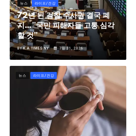
뉴스
라이프/건강
72년 된 검찰 수사권 결국 폐
지…”국민 피해자들 고통 심각
할 것”
BY
K.A TIMES NY
7월 31, 2026
뉴스
라이프/건강