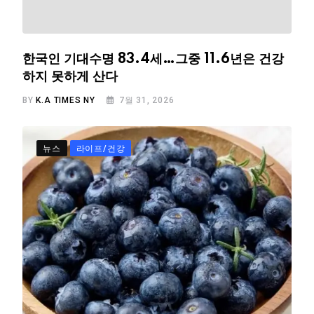
한국인 기대수명 83.4세…그중 11.6년은 건강
하지 못하게 산다
BY
K.A TIMES NY
7월 31, 2026
뉴스
라이프/건강