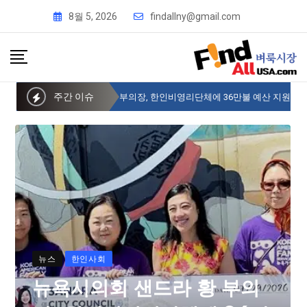
8월 5, 2026
findallny@gmail.com
주간 이슈
뉴욕시의회 샌드라 황 부의장, 한인비영리단체에 36만불 예산 지원
뉴스
한인사회
뉴욕시의회 샌드라 황 부의