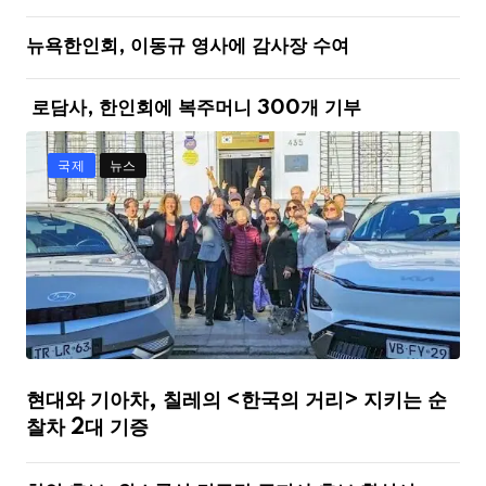
뉴욕한인회, 이동규 영사에 감사장 수여
로담사, 한인회에 복주머니 300개 기부
국제
뉴스
현대와 기아차, 칠레의 <한국의 거리> 지키는 순
찰차 2대 기증