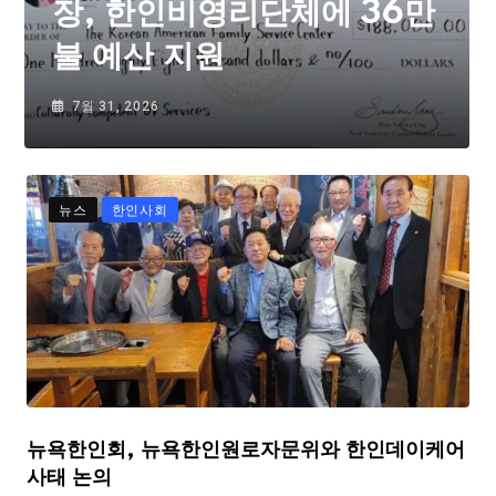
장, 한인비영리단체에 36만
불 예산 지원
7월 31, 2026
뉴스
한인사회
뉴욕한인회, 뉴욕한인원로자문위와 한인데이케어
사태 논의