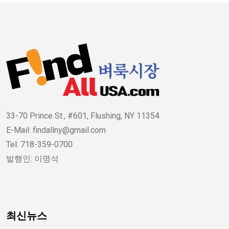
33-70 Prince St., #601, Flushing, NY 11354
E-Mail: findallny@gmail.com
Tel: 718-359-0700
발행인: 이명석
최신뉴스