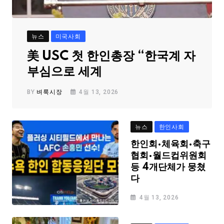
뉴스
미국사회
美 USC 첫 한인총장 “한국계 자
부심으로 세계
BY
벼룩시장
4월 13, 2026
뉴스
한인사회
한인회·체육회·축구
협회·월드컵위원회
등 4개단체가 뭉쳤
다
4월 13, 2026