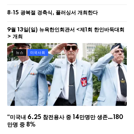
8·15 광복절 경축식, 플러싱서 개최한다
9월 13일(일) 뉴욕한인회관서 <제1회 한인바둑대회
> 개최
뉴스
미국사회
“미국내 6.25 참전용사 중 14만명만 생존…180
만명 중 8%