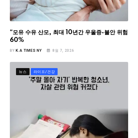
“모유 수유 산모, 최대 10년간 우울증·불안 위험
60%
BY
K.A TIMES NY
8월 7, 2026
뉴스
라이프/건강