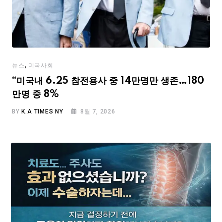
,
뉴스
미국사회
“미국내 6.25 참전용사 중 14만명만 생존…180
만명 중 8%
BY
K.A TIMES NY
8월 7, 2026