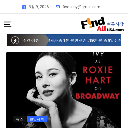
8월 9, 2026
findallny@gmail.com
주간 이슈
사이버 한국외국어대 미주글로벌센터 뉴욕
뉴스
한인사회