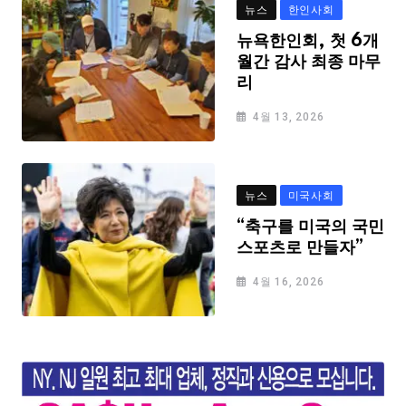
뉴스
한인사회
뉴욕한인회, 첫 6개
월간 감사 최종 마무
리
4월 13, 2026
뉴스
미국사회
“축구를 미국의 국민
스포츠로 만들자”
4월 16, 2026