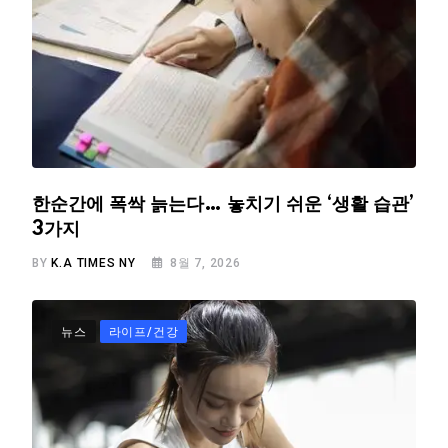
한순간에 폭싹 늙는다… 놓치기 쉬운 ‘생활 습관’
3가지
BY
K.A TIMES NY
8월 7, 2026
뉴스
라이프/건강