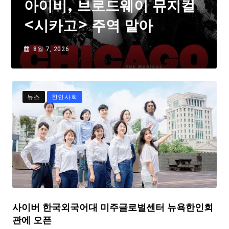
아이비, 브로드웨이 뮤지컬
<시카고> 주역 맡아
8월 7, 2026
뉴스
한인사회
사이버 한국외국어대 미주글로벌센터 뉴욕한인회
관에 오픈