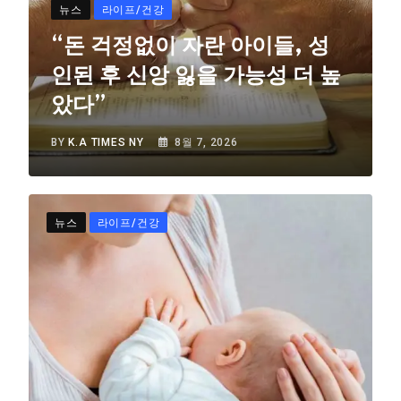
뉴스
라이프/건강
“돈 걱정없이 자란 아이들, 성
인된 후 신앙 잃을 가능성 더 높
았다”
BY
K.A TIMES NY
8월 7, 2026
뉴스
라이프/건강