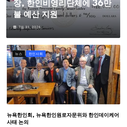
장, 한인비영리단체에 36만
불 예산 지원
7월 31, 2026
뉴스
한인사회
뉴욕한인회, 뉴욕한인원로자문위와 한인데이케어
사태 논의