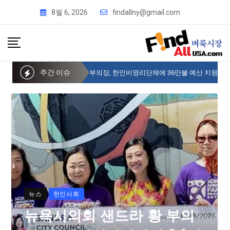
8월 6, 2026
findallny@gmail.com
주간 이슈
뉴욕시의회 샌드라 황 부의장, 한인비영리단체에 36만불 예산 지원
뉴스
한인사회
뉴욕시의회 샌드라 황 부의