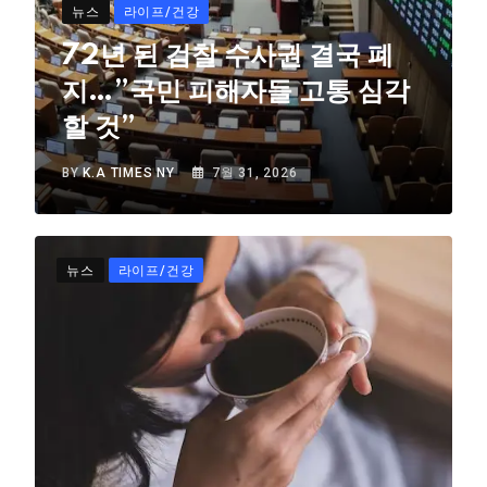
뉴스
라이프/건강
72년 된 검찰 수사권 결국 폐
지…”국민 피해자들 고통 심각
할 것”
BY
K.A TIMES NY
7월 31, 2026
뉴스
라이프/건강