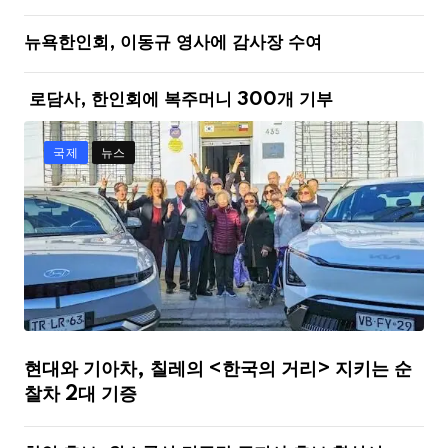
뉴욕한인회, 이동규 영사에 감사장 수여
로담사, 한인회에 복주머니 300개 기부
국제
뉴스
현대와 기아차, 칠레의 <한국의 거리> 지키는 순
찰차 2대 기증