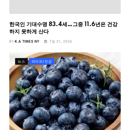
한국인 기대수명 83.4세…그중 11.6년은 건강
하지 못하게 산다
BY
K.A TIMES NY
7월 31, 2026
뉴스
라이프/건강