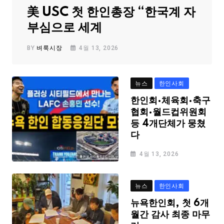
美 USC 첫 한인총장 “한국계 자
부심으로 세계
BY
벼룩시장
4월 13, 2026
뉴스
한인사회
한인회·체육회·축구
협회·월드컵위원회
등 4개단체가 뭉쳤
다
4월 13, 2026
뉴스
한인사회
뉴욕한인회, 첫 6개
월간 감사 최종 마무