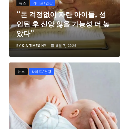
뉴스
라이프/건강
“돈 걱정없이 자란 아이들, 성
인된 후 신앙 잃을 가능성 더 높
았다”
BY
K.A TIMES NY
8월 7, 2026
뉴스
라이프/건강