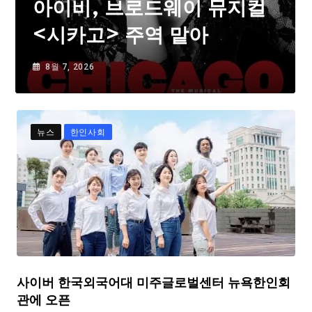
아이비, 브로드웨이 뮤지컬
<시카고> 주역 맡아
8월 7, 2026
뉴스
한인사회
사이버 한국외국어대 미주글로벌센터 뉴욕한인회
관에 오픈