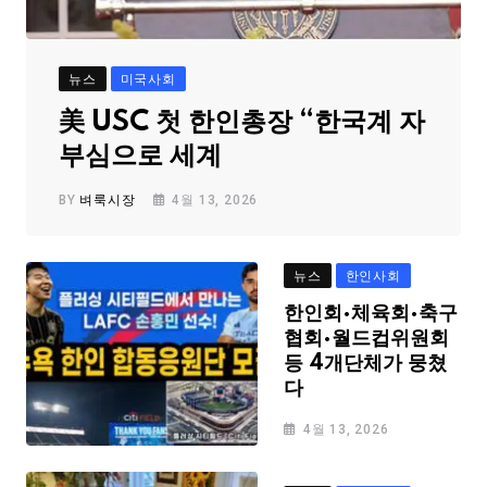
뉴스
미국사회
美 USC 첫 한인총장 “한국계 자
부심으로 세계
BY
벼룩시장
4월 13, 2026
뉴스
한인사회
한인회·체육회·축구
협회·월드컵위원회
등 4개단체가 뭉쳤
다
4월 13, 2026