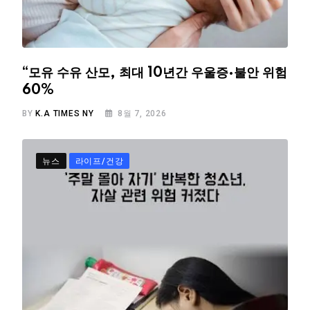
“모유 수유 산모, 최대 10년간 우울증·불안 위험
60%
BY
K.A TIMES NY
8월 7, 2026
뉴스
라이프/건강