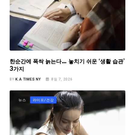
한순간에 폭싹 늙는다… 놓치기 쉬운 ‘생활 습관’
3가지
BY
K.A TIMES NY
8월 7, 2026
뉴스
라이프/건강