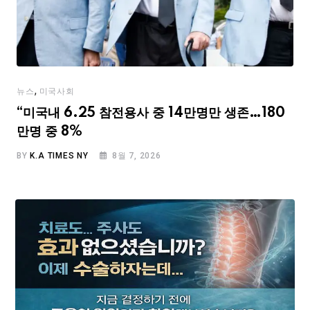
,
뉴스
미국사회
“미국내 6.25 참전용사 중 14만명만 생존…180
만명 중 8%
BY
K.A TIMES NY
8월 7, 2026