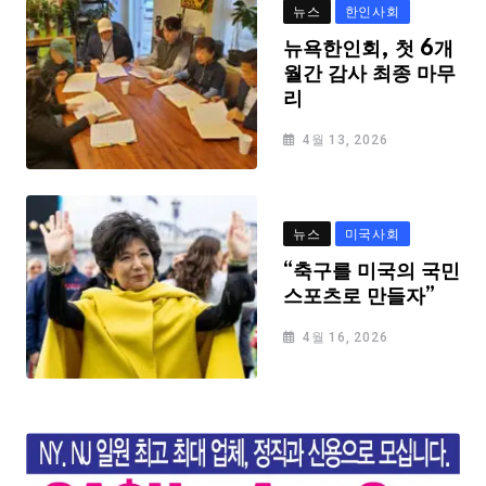
뉴스
한인사회
뉴욕한인회, 첫 6개
월간 감사 최종 마무
리
4월 13, 2026
뉴스
미국사회
“축구를 미국의 국민
스포츠로 만들자”
4월 16, 2026