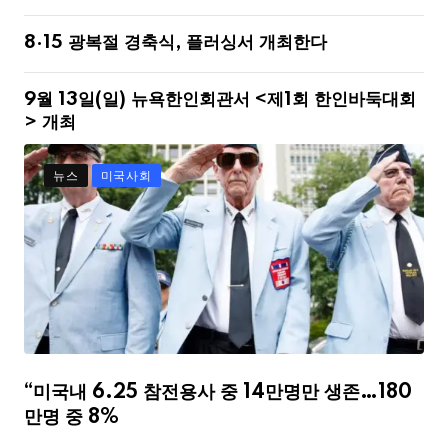
8·15 광복절 경축식, 플러싱서 개최한다
9월 13일(일) 뉴욕한인회관서 <제1회 한인바둑대회
> 개최
뉴스
미국사회
“미국내 6.25 참전용사 중 14만명만 생존…180
만명 중 8%