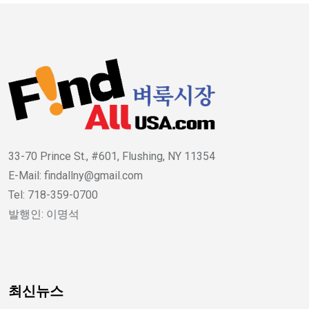
33-70 Prince St., #601, Flushing, NY 11354
E-Mail: findallny@gmail.com
Tel: 718-359-0700
발행인: 이명석
최신뉴스