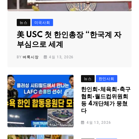
뉴스
미국사회
美 USC 첫 한인총장 “한국계 자
부심으로 세계
BY
벼룩시장
4월 13, 2026
뉴스
한인사회
한인회·체육회·축구
협회·월드컵위원회
등 4개단체가 뭉쳤
다
4월 13, 2026