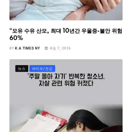
“모유 수유 산모, 최대 10년간 우울증·불안 위험
60%
BY
K.A TIMES NY
8월 7, 2026
뉴스
라이프/건강