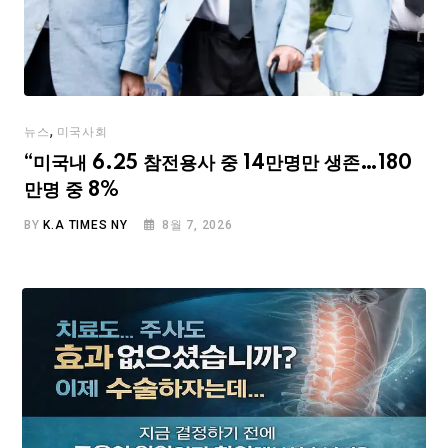
,
뉴스
미국사회
“미국내 6.25 참전용사 중 14만명만 생존…180
만명 중 8%
BY
K.A TIMES NY
8월 7, 2026