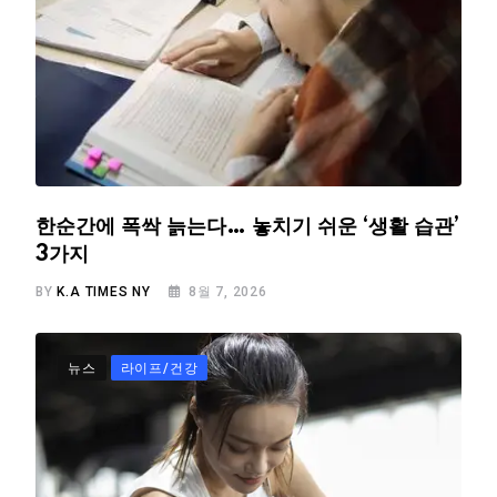
한순간에 폭싹 늙는다… 놓치기 쉬운 ‘생활 습관’
3가지
BY
K.A TIMES NY
8월 7, 2026
뉴스
라이프/건강