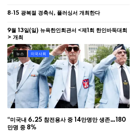
8·15 광복절 경축식, 플러싱서 개최한다
9월 13일(일) 뉴욕한인회관서 <제1회 한인바둑대회
> 개최
뉴스
미국사회
“미국내 6.25 참전용사 중 14만명만 생존…180
만명 중 8%