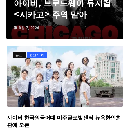
아이비, 브로드웨이 뮤지컬
<시카고> 주역 맡아
8월 7, 2026
뉴스
한인사회
사이버 한국외국어대 미주글로벌센터 뉴욕한인회
관에 오픈