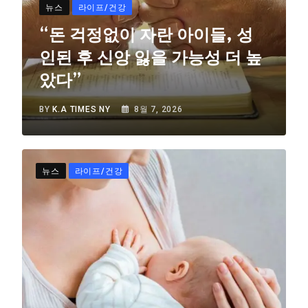
뉴스
라이프/건강
“돈 걱정없이 자란 아이들, 성
인된 후 신앙 잃을 가능성 더 높
았다”
BY
K.A TIMES NY
8월 7, 2026
뉴스
라이프/건강