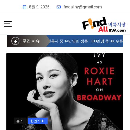
8월 9, 2026
findallny@gmail.com
주간 이슈
사이버 한국외국어대 미주글로벌센터 뉴욕
뉴스
한인사회