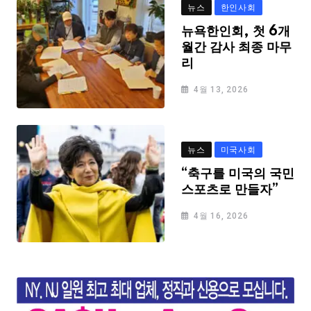
뉴스
한인사회
뉴욕한인회, 첫 6개
월간 감사 최종 마무
리
4월 13, 2026
뉴스
미국사회
“축구를 미국의 국민
스포츠로 만들자”
4월 16, 2026