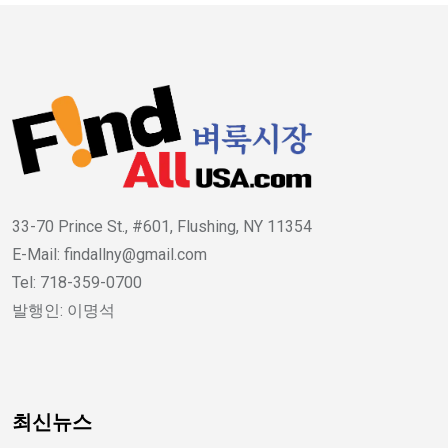
33-70 Prince St., #601, Flushing, NY 11354
E-Mail: findallny@gmail.com
Tel: 718-359-0700
발행인: 이명석
최신뉴스