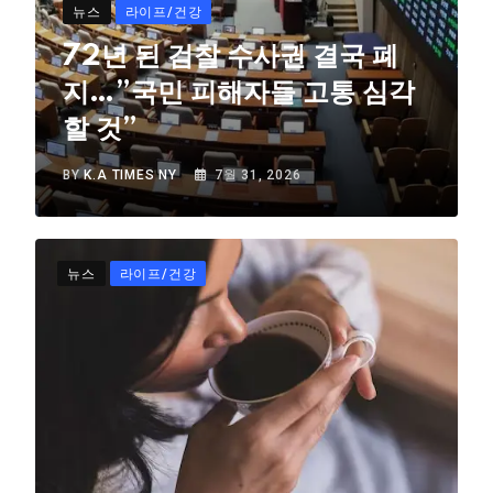
뉴스
라이프/건강
72년 된 검찰 수사권 결국 폐
지…”국민 피해자들 고통 심각
할 것”
BY
K.A TIMES NY
7월 31, 2026
뉴스
라이프/건강