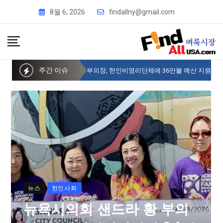
8월 6, 2026
findallny@gmail.com
주간 이슈
뉴욕시의회 샌드라 황 부의장, 한인비영리단체에 36만불 예산 지원
뉴스
한인사회
뉴욕시의회 샌드라 황 부의