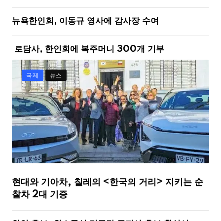
뉴욕한인회, 이동규 영사에 감사장 수여
로담사, 한인회에 복주머니 300개 기부
국제
뉴스
현대와 기아차, 칠레의 <한국의 거리> 지키는 순
찰차 2대 기증