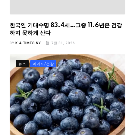
한국인 기대수명 83.4세…그중 11.6년은 건강
하지 못하게 산다
BY
K.A TIMES NY
7월 31, 2026
뉴스
라이프/건강