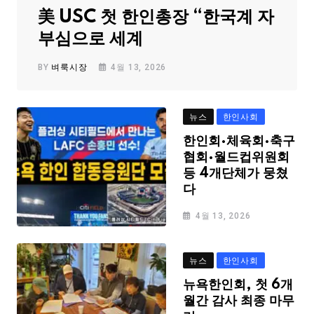
美 USC 첫 한인총장 “한국계 자
부심으로 세계
BY
벼룩시장
4월 13, 2026
뉴스
한인사회
한인회·체육회·축구
협회·월드컵위원회
등 4개단체가 뭉쳤
다
4월 13, 2026
뉴스
한인사회
뉴욕한인회, 첫 6개
월간 감사 최종 마무