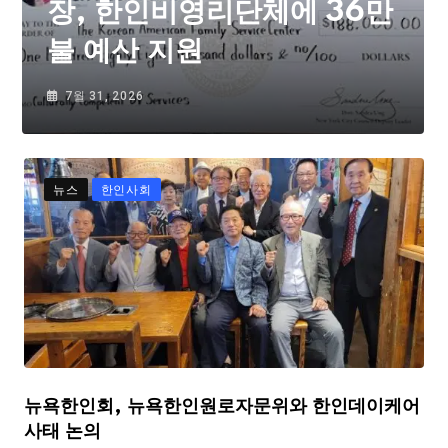
장, 한인비영리단체에 36만
불 예산 지원
7월 31, 2026
뉴스
한인사회
뉴욕한인회, 뉴욕한인원로자문위와 한인데이케어
사태 논의