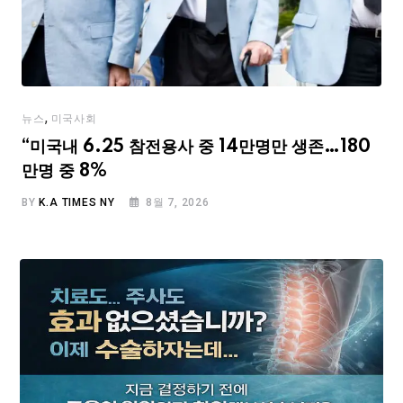
,
뉴스
미국사회
“미국내 6.25 참전용사 중 14만명만 생존…180
만명 중 8%
BY
K.A TIMES NY
8월 7, 2026