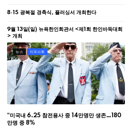
8·15 광복절 경축식, 플러싱서 개최한다
9월 13일(일) 뉴욕한인회관서 <제1회 한인바둑대회
> 개최
뉴스
미국사회
“미국내 6.25 참전용사 중 14만명만 생존…180
만명 중 8%