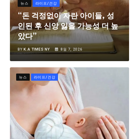
뉴스
라이프/건강
“돈 걱정없이 자란 아이들, 성
인된 후 신앙 잃을 가능성 더 높
았다”
BY
K.A TIMES NY
8월 7, 2026
뉴스
라이프/건강