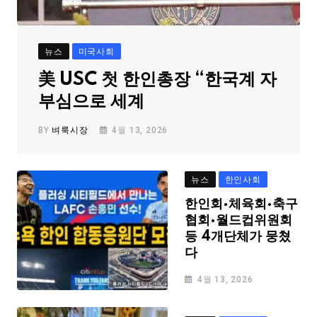
뉴스
미국사회
美 USC 첫 한인총장 “한국계 자
부심으로 세계
BY
벼룩시장
4월 13, 2026
뉴스
한인사회
한인회·체육회·축구
협회·월드컵위원회
등 4개단체가 뭉쳤
다
4월 13, 2026