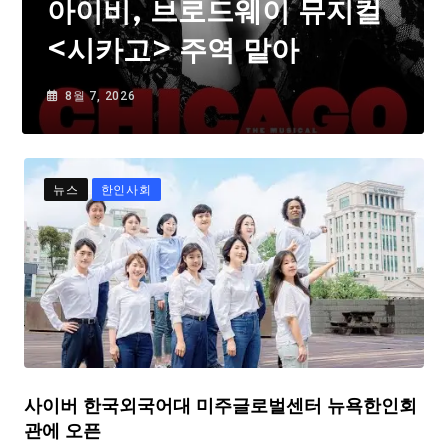
아이비, 브로드웨이 뮤지컬
<시카고> 주역 맡아
8월 7, 2026
뉴스
한인사회
사이버 한국외국어대 미주글로벌센터 뉴욕한인회
관에 오픈