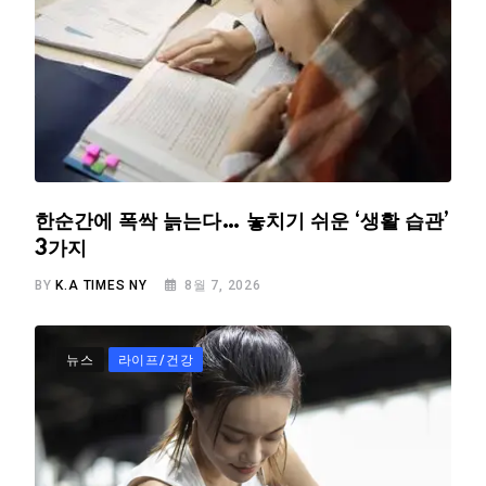
한순간에 폭싹 늙는다… 놓치기 쉬운 ‘생활 습관’
3가지
BY
K.A TIMES NY
8월 7, 2026
뉴스
라이프/건강