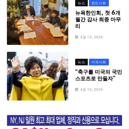
뉴스
한인사회
뉴욕한인회, 첫 6개
월간 감사 최종 마무
리
4월 13, 2026
뉴스
미국사회
“축구를 미국의 국민
스포츠로 만들자”
4월 16, 2026