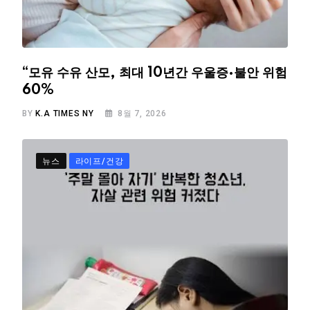
“모유 수유 산모, 최대 10년간 우울증·불안 위험
60%
BY
K.A TIMES NY
8월 7, 2026
뉴스
라이프/건강