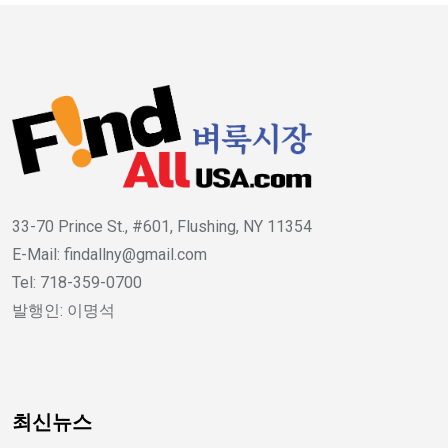
33-70 Prince St., #601, Flushing, NY 11354
E-Mail: findallny@gmail.com
Tel: 718-359-0700
발행인: 이명석
최신뉴스