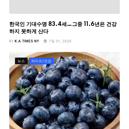
한국인 기대수명 83.4세…그중 11.6년은 건강
하지 못하게 산다
BY
K.A TIMES NY
7월 31, 2026
뉴스
라이프/건강