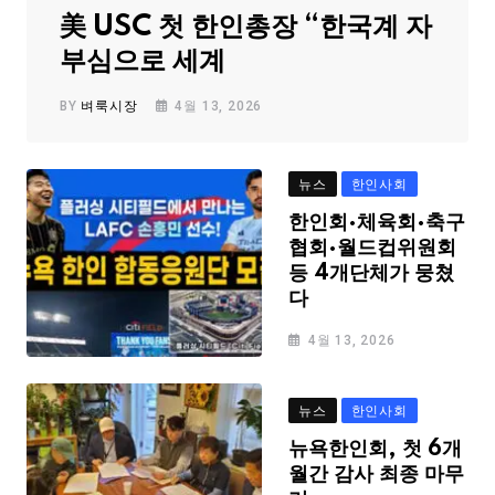
美 USC 첫 한인총장 “한국계 자
부심으로 세계
BY
벼룩시장
4월 13, 2026
뉴스
한인사회
한인회·체육회·축구
협회·월드컵위원회
등 4개단체가 뭉쳤
다
4월 13, 2026
뉴스
한인사회
뉴욕한인회, 첫 6개
월간 감사 최종 마무