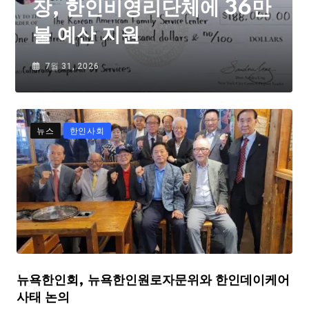
장, 한인비영리단체에 36만
불 예산 지원
7월 31, 2026
뉴스
한인사회
뉴욕한인회, 뉴욕한인원로자문위와 한인데이케어
사태 논의