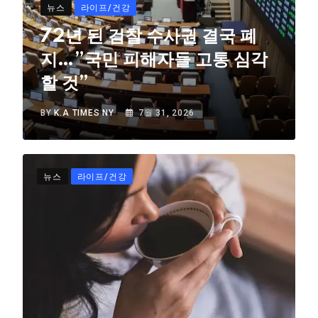
뉴스
라이프/건강
72년 된 검찰 수사권 결국 폐
지…”국민 피해자들 고통 심각
할 것”
BY
K.A TIMES NY
7월 31, 2026
뉴스
라이프/건강