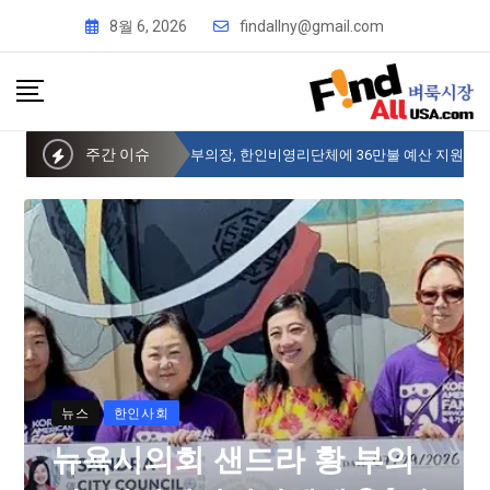
8월 6, 2026
findallny@gmail.com
주간 이슈
뉴욕시의회 샌드라 황 부의장, 한인비영리단체에 36만불 예산 지원
뉴스
한인사회
뉴욕시의회 샌드라 황 부의