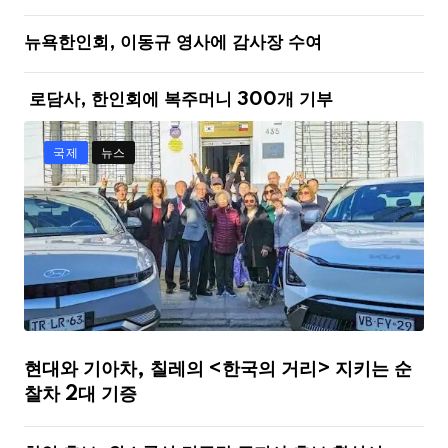
뉴욕한인회, 이동규 영사에 감사장 수여
로담사, 한인회에 복주머니 300개 기부
국제
뉴스
현대와 기아차, 칠레의 <한국의 거리> 지키는 순
찰차 2대 기증