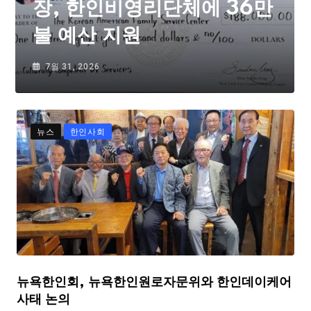
장, 한인비영리단체에 36만
불 예산 지원
7월 31, 2026
뉴스
한인사회
뉴욕한인회, 뉴욕한인원로자문위와 한인데이케어
사태 논의