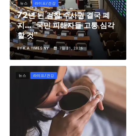
뉴스
라이프/건강
72년 된 검찰 수사권 결국 폐
지…”국민 피해자들 고통 심각
할 것”
BY
K.A TIMES NY
7월 31, 2026
뉴스
라이프/건강