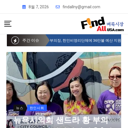
8월 7, 2026
findallny@gmail.com
주간 이슈
뉴욕시의회 샌드라 황 부의장, 한인비영리단체에 36만불 예산 지원
뉴스
한인사회
뉴욕시의회 샌드라 황 부의