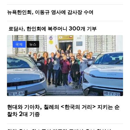
뉴욕한인회, 이동규 영사에 감사장 수여
로담사, 한인회에 복주머니 300개 기부
국제
뉴스
현대와 기아차, 칠레의 <한국의 거리> 지키는 순
찰차 2대 기증