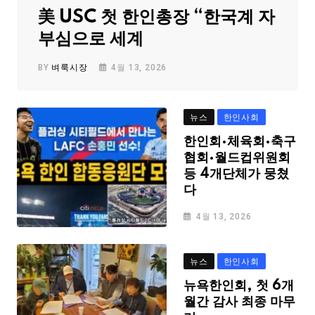
美 USC 첫 한인총장 “한국계 자
부심으로 세계
BY
벼룩시장
4월 13, 2026
뉴스
한인사회
한인회·체육회·축구
협회·월드컵위원회
등 4개단체가 뭉쳤
다
4월 13, 2026
뉴스
한인사회
뉴욕한인회, 첫 6개
월간 감사 최종 마무