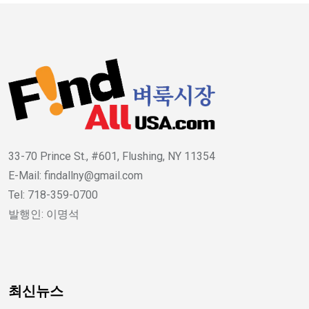
33-70 Prince St., #601, Flushing, NY 11354
E-Mail: findallny@gmail.com
Tel: 718-359-0700
발행인: 이명석
최신뉴스