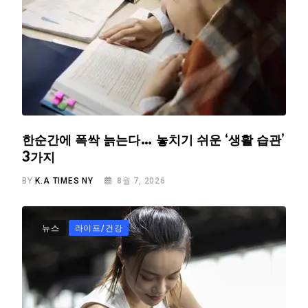
한순간에 폭싹 늙는다… 놓치기 쉬운 ‘생활 습관’
3가지
BY
K.A TIMES NY
8월 7, 2026
뉴스
라이프/건강