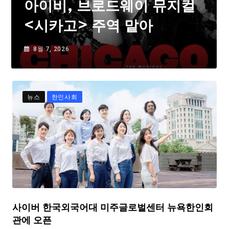
아이비, 브로드웨이 뮤지컬
<시카고> 주역 맡아
8월 7, 2026
뉴스
한인사회
사이버 한국외국어대 미주글로벌센터 뉴욕한인회
관에 오픈