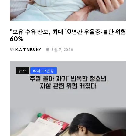
“모유 수유 산모, 최대 10년간 우울증·불안 위험
60%
BY
K.A TIMES NY
8월 7, 2026
뉴스
라이프/건강