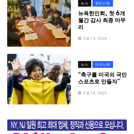
뉴스
한인사회
뉴욕한인회, 첫 6개
월간 감사 최종 마무
리
4월 13, 2026
뉴스
미국사회
“축구를 미국의 국민
스포츠로 만들자”
4월 16, 2026