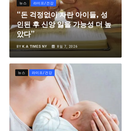
뉴스
라이프/건강
“돈 걱정없이 자란 아이들, 성
인된 후 신앙 잃을 가능성 더 높
았다”
BY
K.A TIMES NY
8월 7, 2026
뉴스
라이프/건강