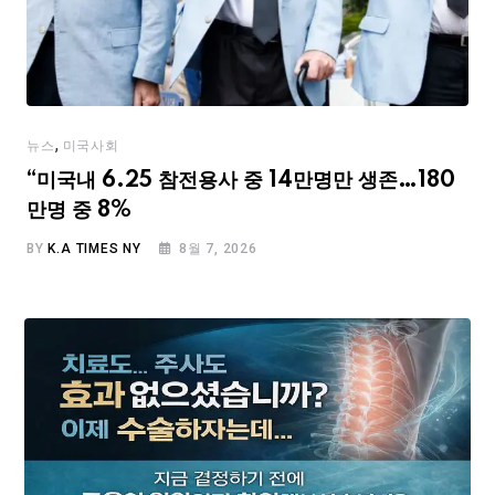
,
뉴스
미국사회
“미국내 6.25 참전용사 중 14만명만 생존…180
만명 중 8%
BY
K.A TIMES NY
8월 7, 2026