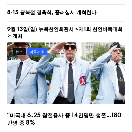
8·15 광복절 경축식, 플러싱서 개최한다
9월 13일(일) 뉴욕한인회관서 <제1회 한인바둑대회
> 개최
뉴스
미국사회
“미국내 6.25 참전용사 중 14만명만 생존…180
만명 중 8%