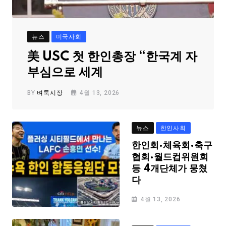
뉴스
미국사회
美 USC 첫 한인총장 “한국계 자
부심으로 세계
BY
벼룩시장
4월 13, 2026
뉴스
한인사회
한인회·체육회·축구
협회·월드컵위원회
등 4개단체가 뭉쳤
다
4월 13, 2026