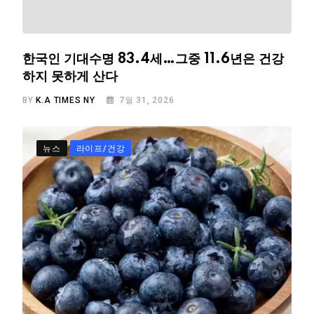
한국인 기대수명 83.4세…그중 11.6년은 건강
하지 못하게 산다
BY
K.A TIMES NY
7월 31, 2026
뉴스
라이프/건강