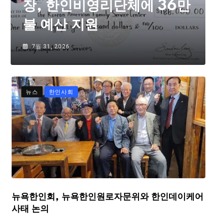
장, 한인비영리단체에 36만
불 예산 지원
7월 31, 2026
뉴스
한인사회
뉴욕한인회, 뉴욕한인원로자문위와 한인데이케어
사태 논의