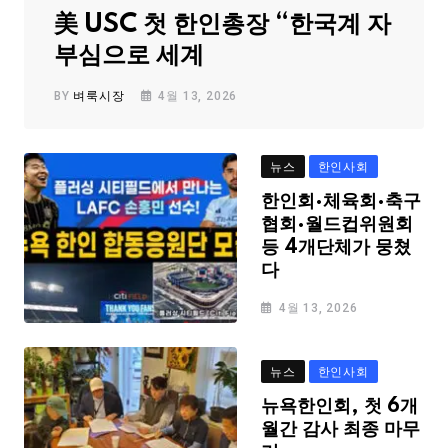
美 USC 첫 한인총장 “한국계 자
부심으로 세계
BY
벼룩시장
4월 13, 2026
뉴스
한인사회
한인회·체육회·축구
협회·월드컵위원회
등 4개단체가 뭉쳤
다
4월 13, 2026
뉴스
한인사회
뉴욕한인회, 첫 6개
월간 감사 최종 마무