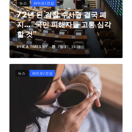
뉴스
라이프/건강
72년 된 검찰 수사권 결국 폐
지…”국민 피해자들 고통 심각
할 것”
BY
K.A TIMES NY
7월 31, 2026
뉴스
라이프/건강