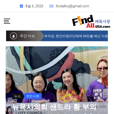
8월 6, 2026
findallny@gmail.com
주간 이슈
뉴욕시의회 샌드라 황 부의장, 한인비영리단체에 36만불 예산 지원
뉴스
한인사회
뉴욕시의회 샌드라 황 부의