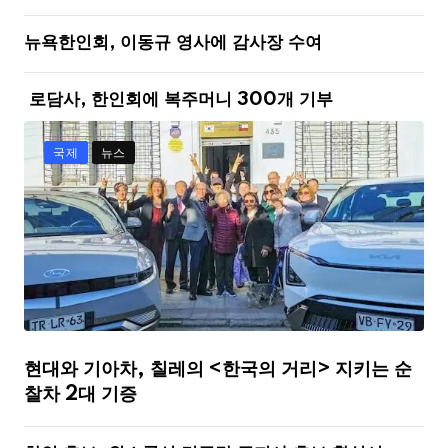
뉴욕한인회, 이동규 영사에 감사장 수여
로담사, 한인회에 복주머니 300개 기부
국제
뉴스
현대와 기아차, 칠레의 <한국의 거리> 지키는 순
찰차 2대 기증