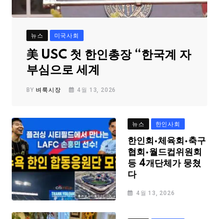
뉴스
미국사회
美 USC 첫 한인총장 “한국계 자
부심으로 세계
BY
벼룩시장
4월 13, 2026
뉴스
한인사회
한인회·체육회·축구
협회·월드컵위원회
등 4개단체가 뭉쳤
다
4월 13, 2026