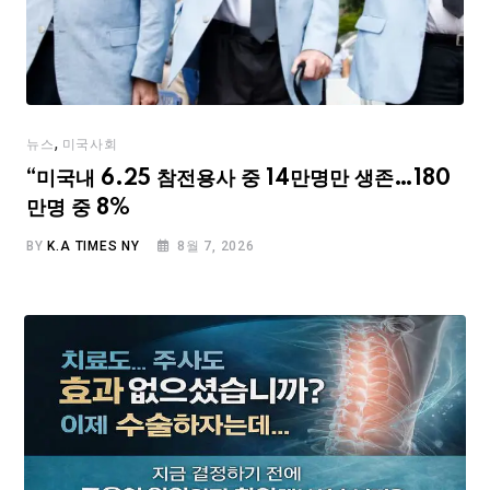
,
뉴스
미국사회
“미국내 6.25 참전용사 중 14만명만 생존…180
만명 중 8%
BY
K.A TIMES NY
8월 7, 2026