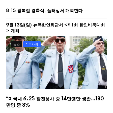
8·15 광복절 경축식, 플러싱서 개최한다
9월 13일(일) 뉴욕한인회관서 <제1회 한인바둑대회
> 개최
뉴스
미국사회
“미국내 6.25 참전용사 중 14만명만 생존…180
만명 중 8%