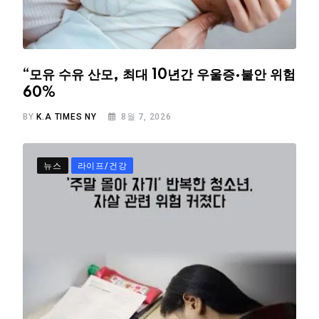
“모유 수유 산모, 최대 10년간 우울증·불안 위험
60%
BY
K.A TIMES NY
8월 7, 2026
뉴스
라이프/건강