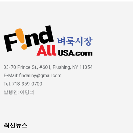
33-70 Prince St., #601, Flushing, NY 11354
E-Mail: findallny@gmail.com
Tel: 718-359-0700
발행인: 이명석
최신뉴스