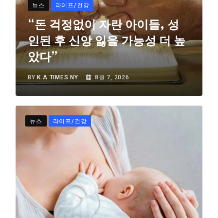
뉴스
라이프/건강
“돈 걱정없이 자란 아이들, 성
인된 후 신앙 잃을 가능성 더 높
았다”
BY
K.A TIMES NY
8월 7, 2026
뉴스
라이프/건강