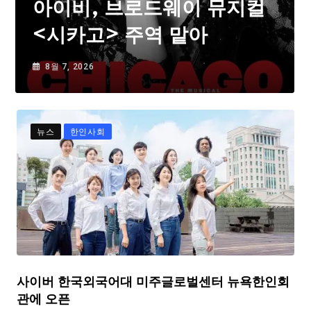
아이비, 브로드웨이 뮤지컬
<시카고> 주역 맡아
8월 7, 2026
뉴스
한인사회
사이버 한국외국어대 미주글로벌센터 뉴욕한인회
관에 오픈