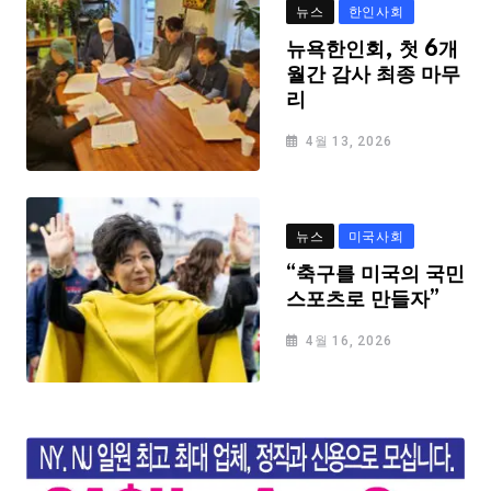
뉴스
한인사회
뉴욕한인회, 첫 6개
월간 감사 최종 마무
리
4월 13, 2026
뉴스
미국사회
“축구를 미국의 국민
스포츠로 만들자”
4월 16, 2026