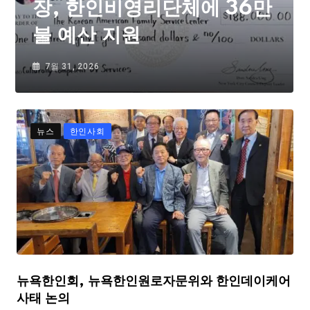
장, 한인비영리단체에 36만
불 예산 지원
7월 31, 2026
뉴스
한인사회
뉴욕한인회, 뉴욕한인원로자문위와 한인데이케어
사태 논의