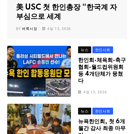
美 USC 첫 한인총장 “한국계 자
부심으로 세계
BY
벼룩시장
4월 13, 2026
뉴스
한인사회
한인회·체육회·축구
협회·월드컵위원회
등 4개단체가 뭉쳤
다
4월 13, 2026
뉴스
한인사회
뉴욕한인회, 첫 6개
월간 감사 최종 마무