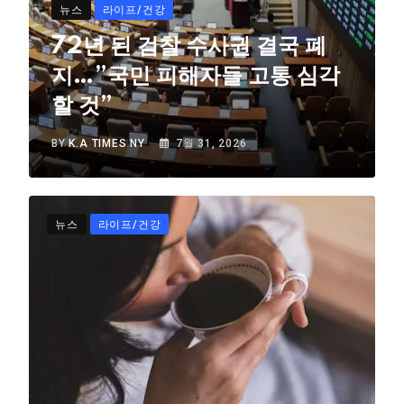
뉴스
라이프/건강
72년 된 검찰 수사권 결국 폐
지…”국민 피해자들 고통 심각
할 것”
BY
K.A TIMES NY
7월 31, 2026
뉴스
라이프/건강