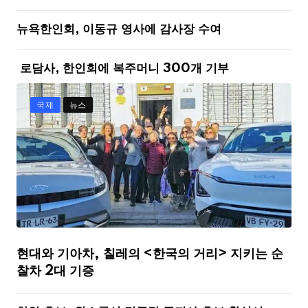
뉴욕한인회, 이동규 영사에 감사장 수여
로담사, 한인회에 복주머니 300개 기부
국제
뉴스
현대와 기아차, 칠레의 <한국의 거리> 지키는 순
찰차 2대 기증