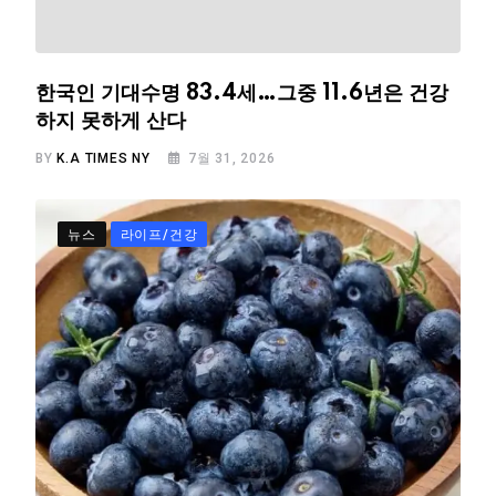
한국인 기대수명 83.4세…그중 11.6년은 건강
하지 못하게 산다
BY
K.A TIMES NY
7월 31, 2026
뉴스
라이프/건강