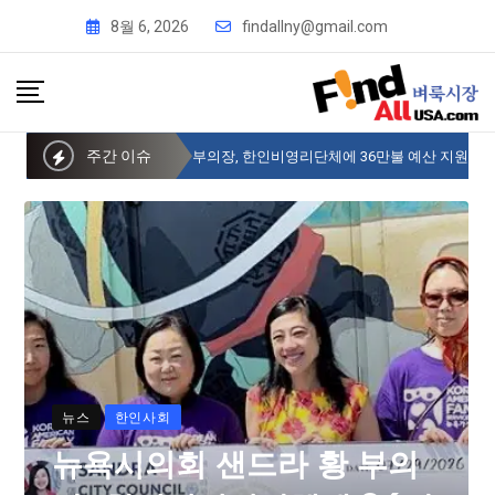
8월 6, 2026
findallny@gmail.com
주간 이슈
뉴욕시의회 샌드라 황 부의장, 한인비영리단체에 36만불 예산 지원
뉴스
한인사회
뉴욕시의회 샌드라 황 부의