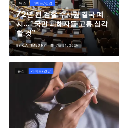
뉴스
라이프/건강
72년 된 검찰 수사권 결국 폐
지…”국민 피해자들 고통 심각
할 것”
BY
K.A TIMES NY
7월 31, 2026
뉴스
라이프/건강