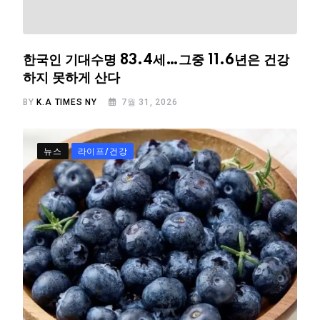
한국인 기대수명 83.4세…그중 11.6년은 건강
하지 못하게 산다
BY
K.A TIMES NY
7월 31, 2026
뉴스
라이프/건강