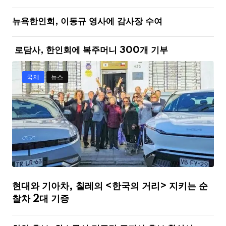
뉴욕한인회, 이동규 영사에 감사장 수여
로담사, 한인회에 복주머니 300개 기부
국제
뉴스
현대와 기아차, 칠레의 <한국의 거리> 지키는 순
찰차 2대 기증