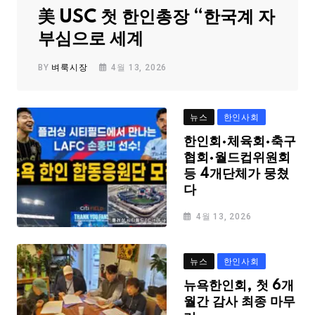
美 USC 첫 한인총장 “한국계 자
부심으로 세계
BY
벼룩시장
4월 13, 2026
뉴스
한인사회
한인회·체육회·축구
협회·월드컵위원회
등 4개단체가 뭉쳤
다
4월 13, 2026
뉴스
한인사회
뉴욕한인회, 첫 6개
월간 감사 최종 마무