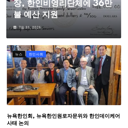
장, 한인비영리단체에 36만
불 예산 지원
7월 31, 2026
뉴스
한인사회
뉴욕한인회, 뉴욕한인원로자문위와 한인데이케어
사태 논의