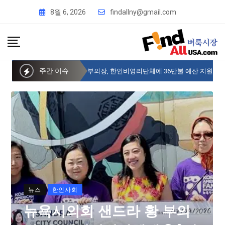
8월 6, 2026
findallny@gmail.com
주간 이슈
뉴욕시의회 샌드라 황 부의장, 한인비영리단체에 36만불 예산 지원
뉴스
한인사회
뉴욕시의회 샌드라 황 부의