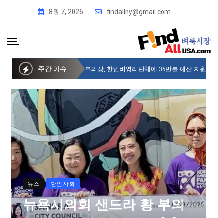
8월 7, 2026
findallny@gmail.com
주간 이슈
뉴욕시의회 샌드라 황 부의장, 한인비영리단체에 36만불 예산 지원
뉴스
한인사회
뉴욕시의회 샌드라 황 부의