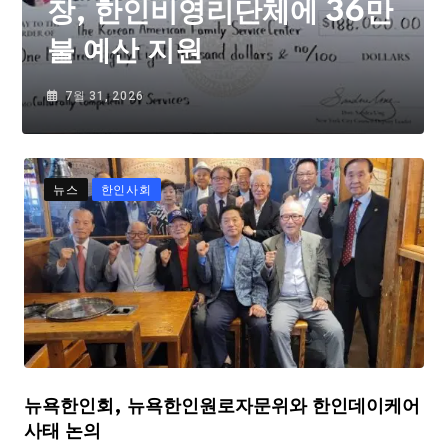
장, 한인비영리단체에 36만
불 예산 지원
7월 31, 2026
뉴스
한인사회
뉴욕한인회, 뉴욕한인원로자문위와 한인데이케어
사태 논의