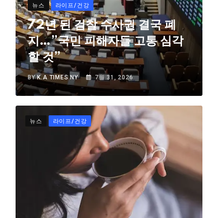
뉴스
라이프/건강
72년 된 검찰 수사권 결국 폐
지…”국민 피해자들 고통 심각
할 것”
BY
K.A TIMES NY
7월 31, 2026
뉴스
라이프/건강