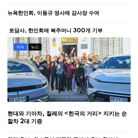
뉴욕한인회, 이동규 영사에 감사장 수여
로담사, 한인회에 복주머니 300개 기부
국제
뉴스
현대와 기아차, 칠레의 <한국의 거리> 지키는 순
찰차 2대 기증