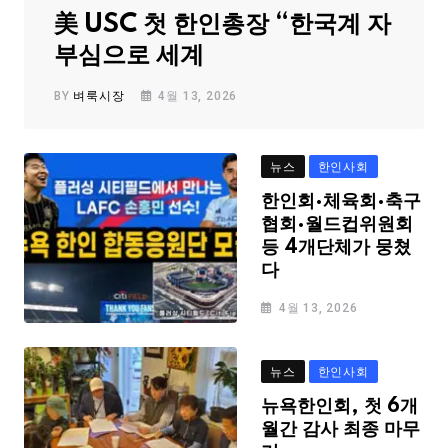
美 USC 첫 한인총장 “한국계 자
부심으로 세계
BY
벼룩시장
4월 13, 2026
뉴스
한인사회
한인회·체육회·축구
협회·월드컵위원회
등 4개단체가 뭉쳤
다
4월 13, 2026
뉴스
한인사회
뉴욕한인회, 첫 6개
월간 감사 최종 마무