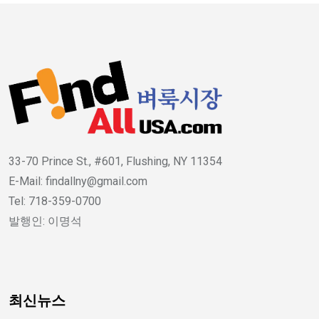
33-70 Prince St., #601, Flushing, NY 11354
E-Mail: findallny@gmail.com
Tel: 718-359-0700
발행인: 이명석
최신뉴스