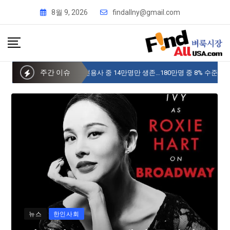
8월 9, 2026
findallny@gmail.com
주간 이슈
사이버 한국외국어대 미주글로벌센터 뉴욕
뉴스
한인사회