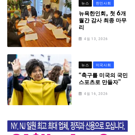
뉴스
한인사회
뉴욕한인회, 첫 6개
월간 감사 최종 마무
리
4월 13, 2026
뉴스
미국사회
“축구를 미국의 국민
스포츠로 만들자”
4월 16, 2026