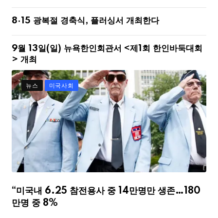
8·15 광복절 경축식, 플러싱서 개최한다
9월 13일(일) 뉴욕한인회관서 <제1회 한인바둑대회
> 개최
뉴스
미국사회
“미국내 6.25 참전용사 중 14만명만 생존…180
만명 중 8%