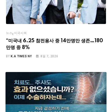
,
뉴스
미국사회
“미국내 6.25 참전용사 중 14만명만 생존…180
만명 중 8%
BY
K.A TIMES NY
8월 7, 2026