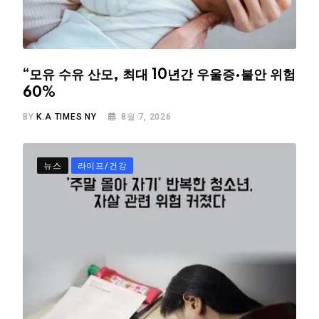
“모유 수유 산모, 최대 10년간 우울증·불안 위험
60%
BY
K.A TIMES NY
8월 7, 2026
뉴스
라이프/건강