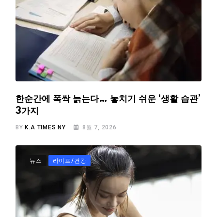
한순간에 폭싹 늙는다… 놓치기 쉬운 ‘생활 습관’
3가지
BY
K.A TIMES NY
8월 7, 2026
뉴스
라이프/건강