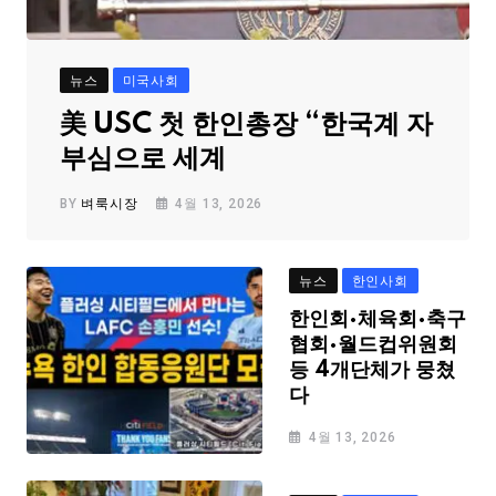
뉴스
미국사회
美 USC 첫 한인총장 “한국계 자
부심으로 세계
BY
벼룩시장
4월 13, 2026
뉴스
한인사회
한인회·체육회·축구
협회·월드컵위원회
등 4개단체가 뭉쳤
다
4월 13, 2026