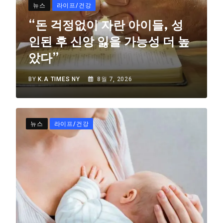
뉴스
라이프/건강
“돈 걱정없이 자란 아이들, 성
인된 후 신앙 잃을 가능성 더 높
았다”
BY
K.A TIMES NY
8월 7, 2026
뉴스
라이프/건강