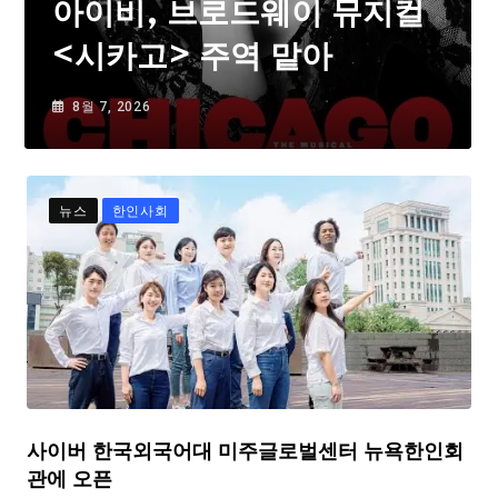
아이비, 브로드웨이 뮤지컬
<시카고> 주역 맡아
8월 7, 2026
뉴스
한인사회
사이버 한국외국어대 미주글로벌센터 뉴욕한인회
관에 오픈