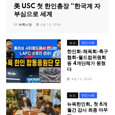
美 USC 첫 한인총장 “한국계 자
부심으로 세계
BY
벼룩시장
4월 13, 2026
뉴스
한인사회
한인회·체육회·축구
협회·월드컵위원회
등 4개단체가 뭉쳤
다
4월 13, 2026
뉴스
한인사회
뉴욕한인회, 첫 6개
월간 감사 최종 마무