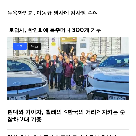
뉴욕한인회, 이동규 영사에 감사장 수여
로담사, 한인회에 복주머니 300개 기부
국제
뉴스
현대와 기아차, 칠레의 <한국의 거리> 지키는 순
찰차 2대 기증