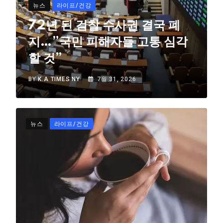
뉴스
라이프/건강
72년 된 검찰 수사권 결국 폐
지…”국민 피해자들 고통 심각
할 것”
BY
K.A TIMES NY
7월 31, 2026
뉴스
라이프/건강