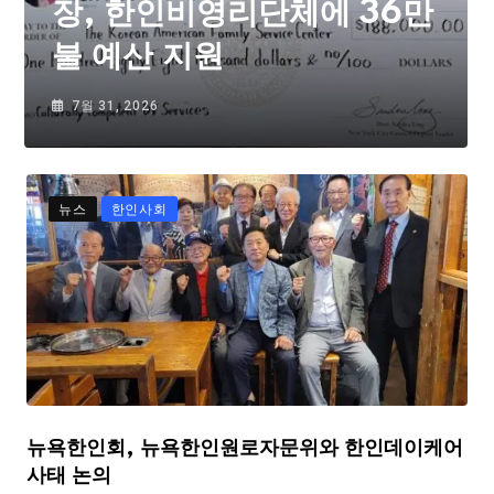
장, 한인비영리단체에 36만
불 예산 지원
7월 31, 2026
뉴스
한인사회
뉴욕한인회, 뉴욕한인원로자문위와 한인데이케어
사태 논의