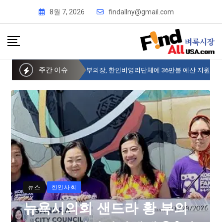
8월 7, 2026
findallny@gmail.com
주간 이슈
뉴욕시의회 샌드라 황 부의장, 한인비영리단체에 36만불 예산 지원
뉴스
한인사회
뉴욕시의회 샌드라 황 부의