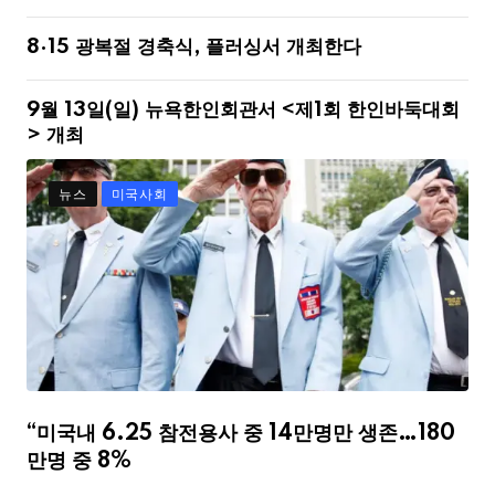
8·15 광복절 경축식, 플러싱서 개최한다
9월 13일(일) 뉴욕한인회관서 <제1회 한인바둑대회
> 개최
뉴스
미국사회
“미국내 6.25 참전용사 중 14만명만 생존…180
만명 중 8%