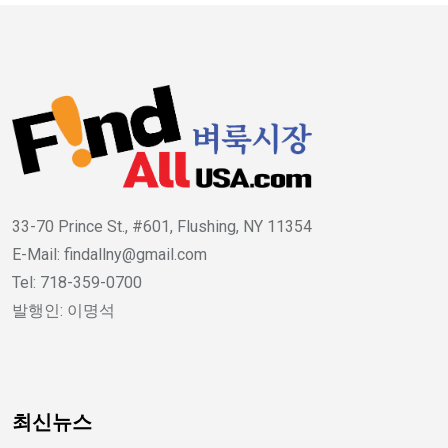
33-70 Prince St., #601, Flushing, NY 11354
E-Mail: findallny@gmail.com
Tel: 718-359-0700
발행인: 이명석
최신뉴스