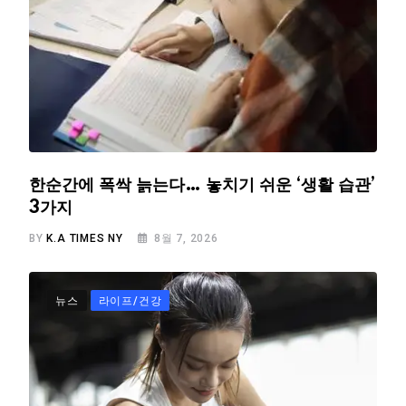
한순간에 폭싹 늙는다… 놓치기 쉬운 ‘생활 습관’
3가지
BY
K.A TIMES NY
8월 7, 2026
뉴스
라이프/건강