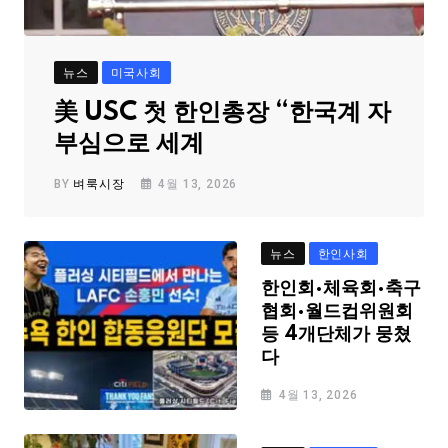
뉴스
미국사회
美 USC 첫 한인총장 “한국계 자
부심으로 세계
BY
벼룩시장
4월 13, 2026
뉴스
한인사회
한인회·체육회·축구
협회·월드컵위원회
등 4개단체가 뭉쳤
다
4월 13, 2026