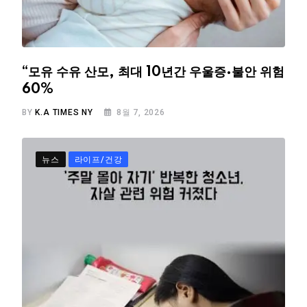
“모유 수유 산모, 최대 10년간 우울증·불안 위험
60%
BY
K.A TIMES NY
8월 7, 2026
뉴스
라이프/건강