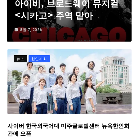
아이비, 브로드웨이 뮤지컬
<시카고> 주역 맡아
8월 7, 2026
뉴스
한인사회
사이버 한국외국어대 미주글로벌센터 뉴욕한인회
관에 오픈