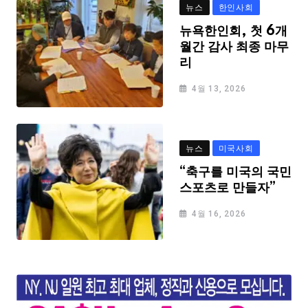
뉴스
한인사회
뉴욕한인회, 첫 6개
월간 감사 최종 마무
리
4월 13, 2026
뉴스
미국사회
“축구를 미국의 국민
스포츠로 만들자”
4월 16, 2026