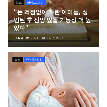
뉴스
라이프/건강
“돈 걱정없이 자란 아이들, 성
인된 후 신앙 잃을 가능성 더 높
았다”
BY
K.A TIMES NY
8월 7, 2026
뉴스
라이프/건강