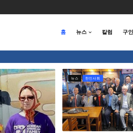
홈
뉴스
칼럼
구인
체에 36만불 예산 지원
뉴스
한인사회