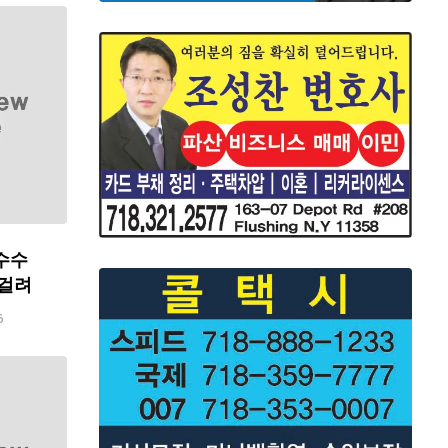
수수
 걸려
6