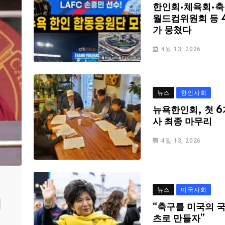
한인회·체육회·축
월드컵위원회 등 
가 뭉쳤다
4월 13, 2026
뉴스
한인사회
뉴욕한인회, 첫 6
사 최종 마무리
4월 13, 2026
뉴스
미국사회
심
“축구를 미국의 
츠로 만들자”