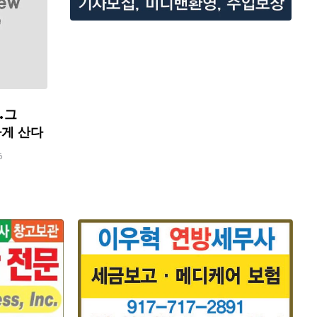
…그
하게 산다
6