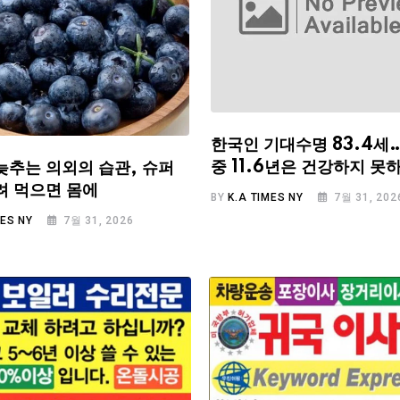
한국인 기대수명 83.4세
중 11.6년은 건강하지 못
늦추는 의외의 습관, 슈퍼
려 먹으면 몸에
BY
K.A TIMES NY
7월 31, 202
MES NY
7월 31, 2026