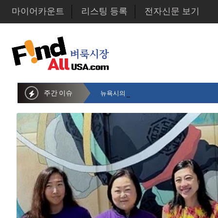
마이어카운트
리스팅 등록
전자신문 보기
주간 이슈
뉴욕시의회 샌드라 황 부의장, 한인비영리단