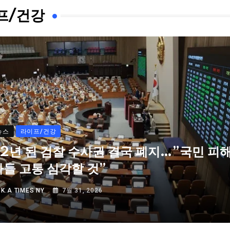
프/건강
뉴스
라이프/건강
72년 된 검찰 수사권 결국 폐지…”국민 피
자들 고통 심각할 것”
Y
K.A TIMES NY
7월 31, 2026