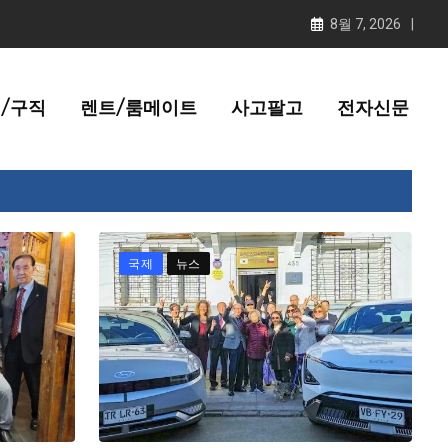
8월 7, 2026
/구직
렌트/룸메이트
사고팔고
전자신문
국제
뉴스