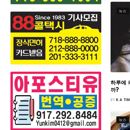
뉴스
하루에 
까?
BY
K.A TI
뉴스