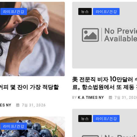
라이프/건강
뉴스
라이프/건강
美 전문직 비자 10만달러 
료, 항소법원에서 또 제동
커피 몇 잔이 가장 적당할
BY
K.A TIMES NY
7월 31, 202
MES NY
7월 31, 2026
뉴스
라이프/건강
라이프/건강