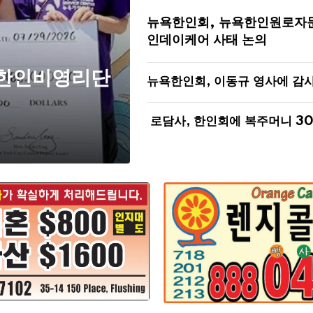
뉴욕한인회, 뉴욕한인원로자
인데이케어 사태 논의
 한인비영리단
뉴욕한인회, 이동규 영사에 감
로담사, 한인회에 복주머니 3