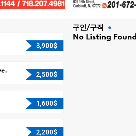
구인/구직
No Listing Foun
3,900
$
e.
2,500
$
1,600
$
2,200
$