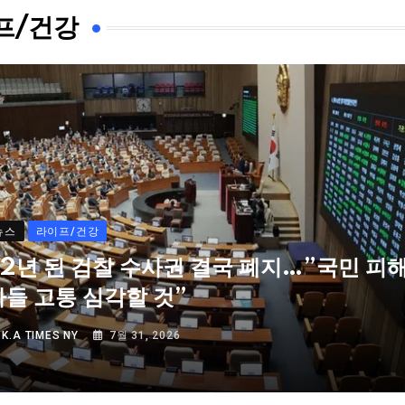
프/건강
뉴스
라이프/건강
72년 된 검찰 수사권 결국 폐지…”국민 피
자들 고통 심각할 것”
Y
K.A TIMES NY
7월 31, 2026