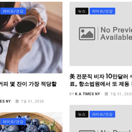
라이프/건강
뉴스
라이프/건강
美 전문직 비자 10만달러 
료, 항소법원에서 또 제동
커피 몇 잔이 가장 적당할
BY
K.A TIMES NY
7월 31, 202
MES NY
7월 31, 2026
뉴스
라이프/건강
라이프/건강