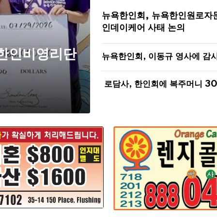
뉴욕한인회, 뉴욕한인원로자
인데이케어 사태 논의
 한인비영리단
뉴욕한인회, 이동규 영사에 감
로담사, 한인회에 복주머니 3