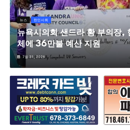
뉴스
한인사회
뉴욕시의회 샌드라 황 부의장,
체에 36만불 예산 지원
7월 31, 2026