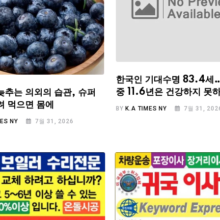
한국인 기대수명 83.4세
중 11.6년은 건강하지 못
늦추는 의외의 습관, 슈퍼
려 먹으면 몸에
BY
K.A TIMES NY
7월 31, 202
MES NY
7월 31, 2026