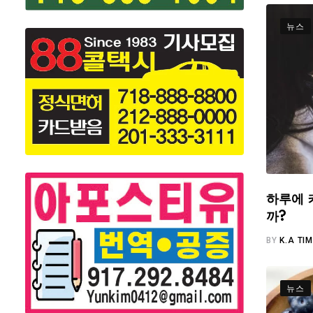
뉴스
하루에 
까?
BY
K.A TI
뉴스