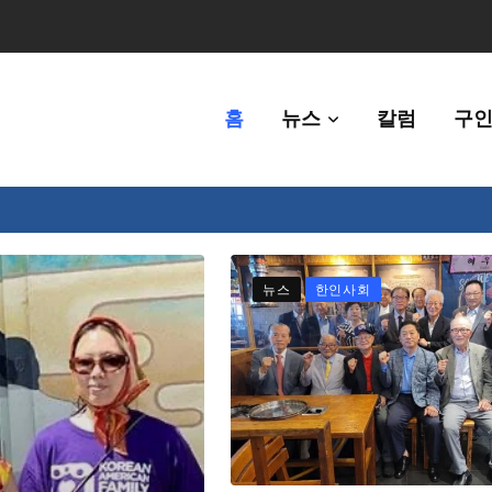
홈
뉴스
칼럼
구인
체에 36만불 예산 지원
뉴스
한인사회