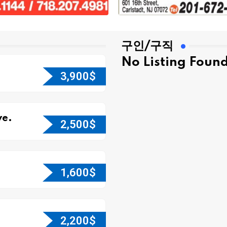
구인/구직
No Listing Foun
3,900
$
e.
2,500
$
1,600
$
2,200
$