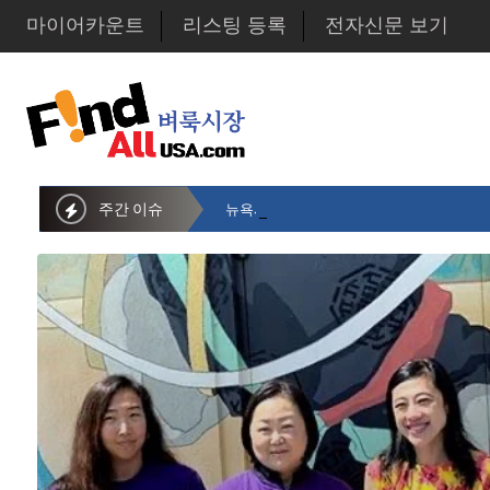
마이어카운트
리스팅 등록
전자신문 보기
주간 이슈
뉴욕시의회 샌드라 황 부의장, 한인비영리단