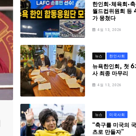
한인회·체육회·축
월드컵위원회 등 
가 뭉쳤다
4월 13, 2026
뉴스
한인사회
뉴욕한인회, 첫 6
사 최종 마무리
4월 13, 2026
뉴스
미국사회
심
“축구를 미국의 
츠로 만들자”