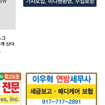
…그
하게 산다
6