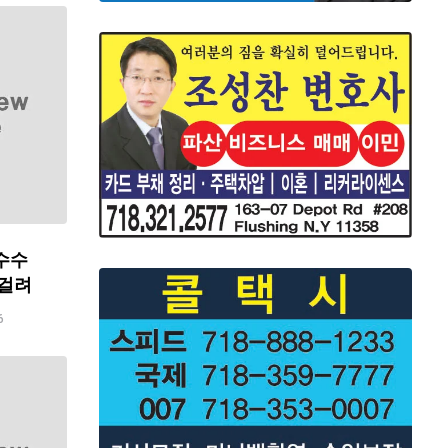
수수
 걸려
6