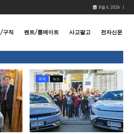
8월 6, 2026
/구직
렌트/룸메이트
사고팔고
전자신문
국제
뉴스