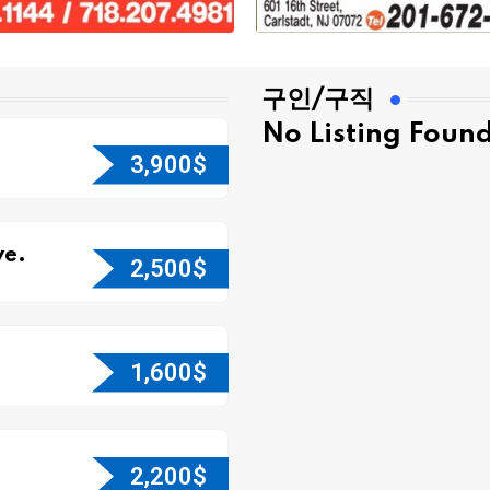
구인/구직
No Listing Foun
3,900
$
e.
2,500
$
1,600
$
2,200
$