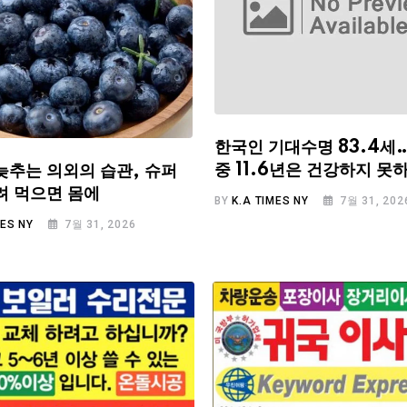
한국인 기대수명 83.4세
중 11.6년은 건강하지 못
늦추는 의외의 습관, 슈퍼
려 먹으면 몸에
BY
K.A TIMES NY
7월 31, 202
MES NY
7월 31, 2026