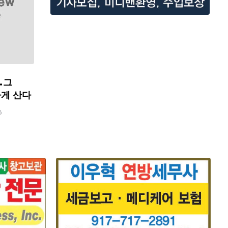
…그
하게 산다
6