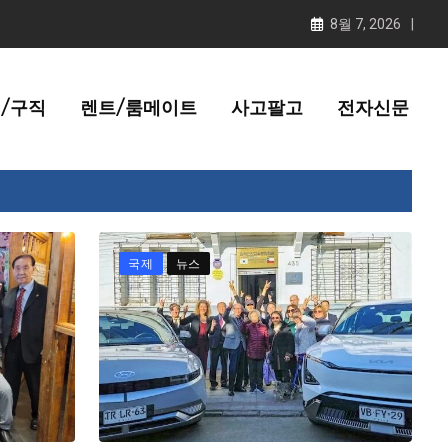
8월 7, 2026
/구직
렌트/룸메이트
사고팔고
전자신문
국제
뉴스