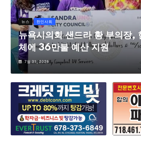
뉴스
한인사회
뉴욕시의회 샌드라 황 부의장,
체에 36만불 예산 지원
7월 31, 2026