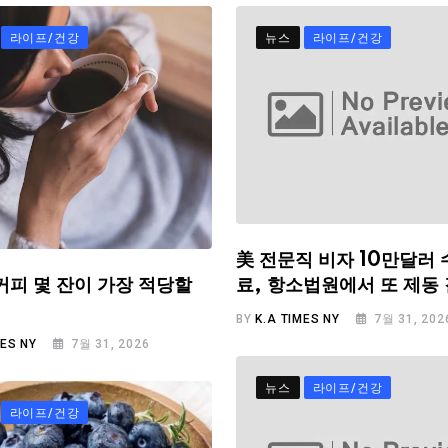
라이프/건강
뉴스
라이프/건강
美 전문직 비자 10만달러 
료, 항소법원에서 또 제동
커피 몇 잔이 가장 적당할
BY
K.A TIMES NY
7월 31, 202
MES NY
7월 31, 2026
뉴스
라이프/건강
라이프/건강