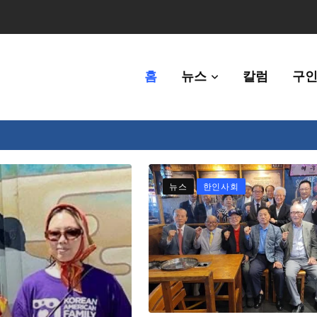
홈
뉴스
칼럼
구인
체에 36만불 예산 지원
뉴스
한인사회