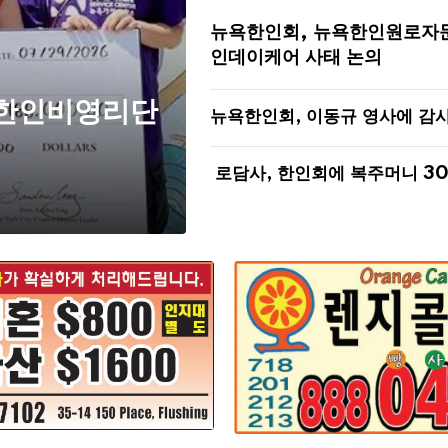
뉴욕한인회, 뉴욕한인원로자
인데이케어 사태 논의
 한인비영리단
뉴욕한인회, 이동규 영사에 감
로담사, 한인회에 복주머니 3