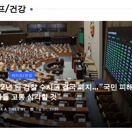
프/건강
뉴스
라이프/건강
72년 된 검찰 수사권 결국 폐지…”국민 피
자들 고통 심각할 것”
Y
K.A TIMES NY
7월 31, 2026