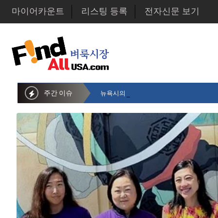
마이어카운트
리스팅 등록
전자신문 보기
주간 이슈
뉴욕시의회 샌드라 황 부의장, 한인비영리단