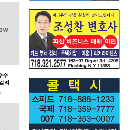
수수
 걸려
6