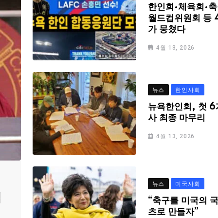
한인회·체육회·축
월드컵위원회 등 
가 뭉쳤다
4월 13, 2026
뉴스
한인사회
뉴욕한인회, 첫 6
사 최종 마무리
4월 13, 2026
뉴스
미국사회
심
“축구를 미국의 
츠로 만들자”