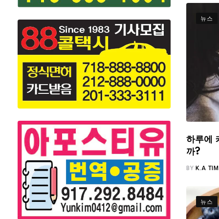
뉴스
하루에 
까?
BY
K.A TI
뉴스