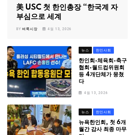
美 USC 첫 한인총장 “한국계 자
부심으로 세계
BY
벼룩시장
4월 13, 2026
뉴스
한인사회
한인회·체육회·축구
협회·월드컵위원회
등 4개단체가 뭉쳤
다
4월 13, 2026
뉴스
한인사회
뉴욕한인회, 첫 6개
월간 감사 최종 마무