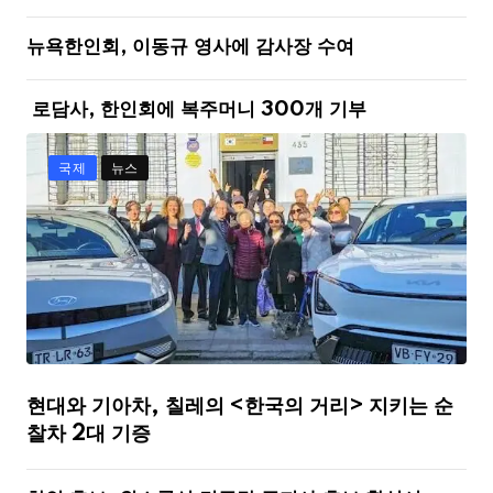
뉴욕한인회, 이동규 영사에 감사장 수여
로담사, 한인회에 복주머니 300개 기부
국제
뉴스
현대와 기아차, 칠레의 <한국의 거리> 지키는 순
찰차 2대 기증