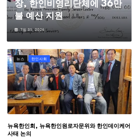
장, 한인비영리단체에 36만
불 예산 지원
7월 31, 2026
뉴스
한인사회
뉴욕한인회, 뉴욕한인원로자문위와 한인데이케어
사태 논의