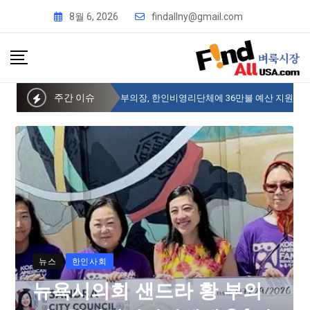
8월 6, 2026
findallny@gmail.com
주간 이슈
뉴욕시의회 샌드라 황 부의장, 한인비영리단체에 36만불 예산 지원
뉴스
한인사회
뉴욕시의회 샌드라 황 부의