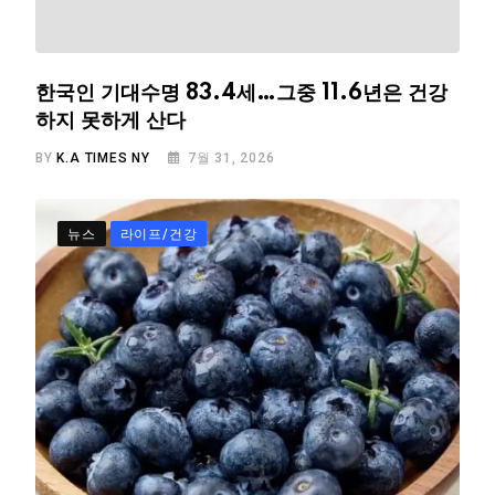
한국인 기대수명 83.4세…그중 11.6년은 건강
하지 못하게 산다
BY
K.A TIMES NY
7월 31, 2026
뉴스
라이프/건강