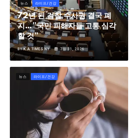
뉴스
라이프/건강
72년 된 검찰 수사권 결국 폐
지…”국민 피해자들 고통 심각
할 것”
BY
K.A TIMES NY
7월 31, 2026
뉴스
라이프/건강