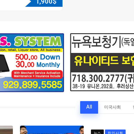
1,900
$
All
미국사회
뉴스
한인사회