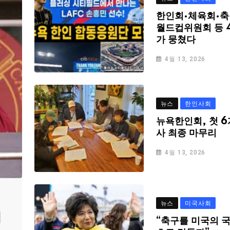
한인회·체육회·축
월드컵위원회 등 
가 뭉쳤다
4월 13, 2026
뉴스
한인사회
뉴욕한인회, 첫 6
사 최종 마무리
4월 13, 2026
뉴스
미국사회
심
“축구를 미국의 