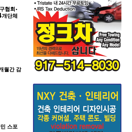
구협회·
4개단체
개월간 감
국민 스포