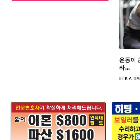
운동이 
라…
BY
K.A TI