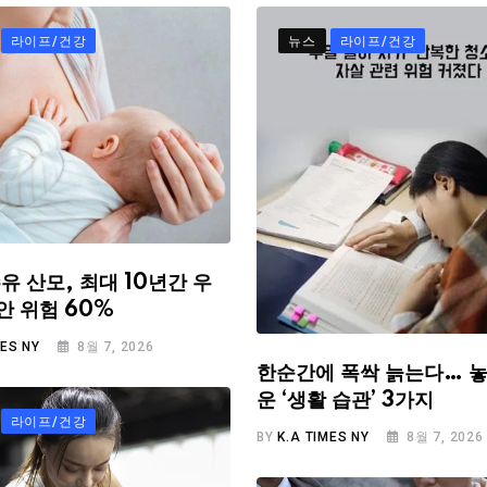
라이프/건강
뉴스
라이프/건강
유 산모, 최대 10년간 우
안 위험 60%
MES NY
8월 7, 2026
한순간에 폭싹 늙는다… 놓
운 ‘생활 습관’ 3가지
라이프/건강
BY
K.A TIMES NY
8월 7, 2026