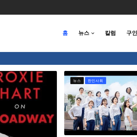
홈
뉴스
칼럼
구인
80만명 중 8% 수준
뉴스
한인사회