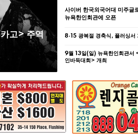
사이버 한국외국어대 미주글
뉴욕한인회관에 오픈
시카고> 주역
8·15 광복절 경축식, 플러싱서
9월 13일(일) 뉴욕한인회관서 
인바둑대회> 개최