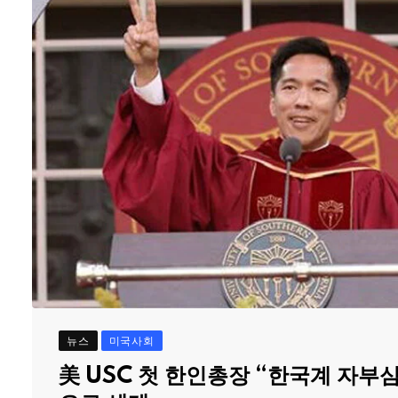
뉴스
미국사회
美 USC 첫 한인총장 “한국계 자부