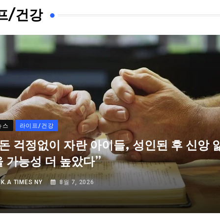
프/건강
뉴스
라이프/건강
“돈 걱정없이 자란 아이들, 성인된 후 신앙 
을 가능성 더 높았다”
Y
K.A TIMES NY
8월 7, 2026