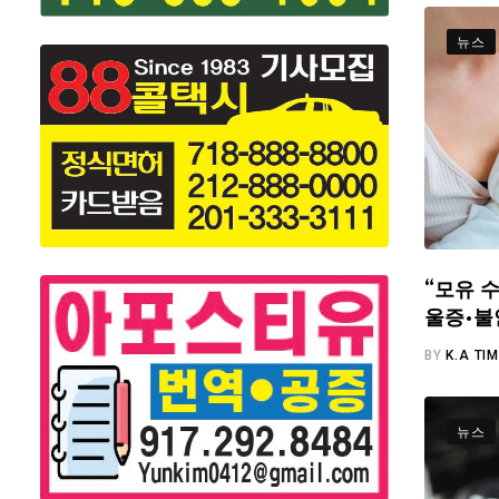
뉴스
“모유 수
울증·불
BY
K.A TI
뉴스