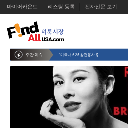
마이어카운트
리스팅 등록
전자신문 보기
주간 이슈
“미국내 6.25 참전용사 중 14만명만 생존…1