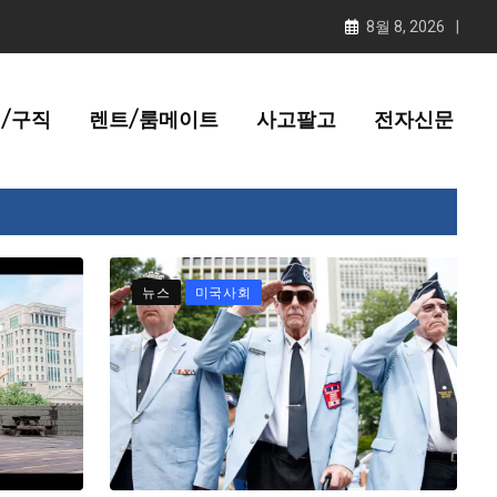
8월 8, 2026
/구직
렌트/룸메이트
사고팔고
전자신문
뉴스
미국사회