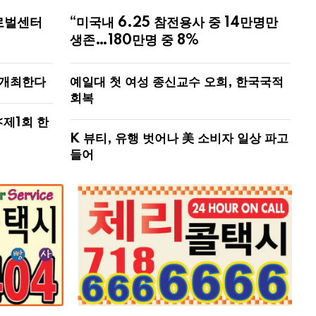
로벌센터
“미국내 6.25 참전용사 중 14만명만
생존…180만명 중 8%
 개최한다
예일대 첫 여성 종신교수 오희, 한국국적
회복
<제1회 한
K 뷰티, 유행 벗어나 美 소비자 일상 파고
들어