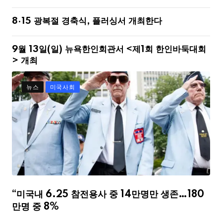
8·15 광복절 경축식, 플러싱서 개최한다
9월 13일(일) 뉴욕한인회관서 <제1회 한인바둑대회
> 개최
뉴스
미국사회
“미국내 6.25 참전용사 중 14만명만 생존…180
만명 중 8%