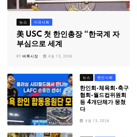
뉴스
미국사회
美 USC 첫 한인총장 “한국계 자
부심으로 세계
BY
벼룩시장
4월 13, 2026
뉴스
한인사회
한인회·체육회·축구
협회·월드컵위원회
등 4개단체가 뭉쳤
다
4월 13, 2026