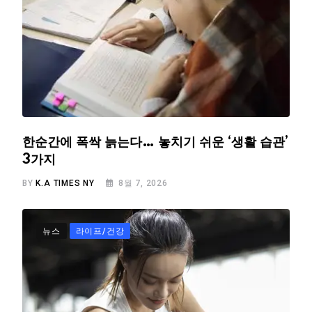
한순간에 폭싹 늙는다… 놓치기 쉬운 ‘생활 습관’
3가지
BY
K.A TIMES NY
8월 7, 2026
뉴스
라이프/건강