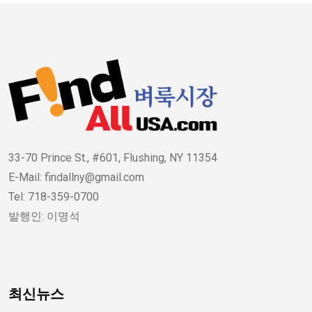
33-70 Prince St., #601, Flushing, NY 11354
E-Mail: findallny@gmail.com
Tel: 718-359-0700
발행인: 이명석
최신뉴스