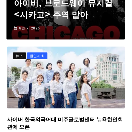
아이비, 브로드웨이 뮤지컬
<시카고> 주역 맡아
8월 7, 2026
뉴스
한인사회
사이버 한국외국어대 미주글로벌센터 뉴욕한인회
관에 오픈