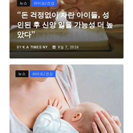
뉴스
라이프/건강
“돈 걱정없이 자란 아이들, 성
인된 후 신앙 잃을 가능성 더 높
았다”
BY
K.A TIMES NY
8월 7, 2026
뉴스
라이프/건강