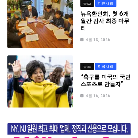
뉴스
한인사회
뉴욕한인회, 첫 6개
월간 감사 최종 마무
리
4월 13, 2026
뉴스
미국사회
“축구를 미국의 국민
스포츠로 만들자”
4월 16, 2026