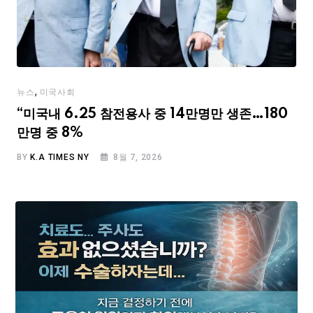
,
뉴스
미국사회
“미국내 6.25 참전용사 중 14만명만 생존…180
만명 중 8%
BY
K.A TIMES NY
8월 7, 2026