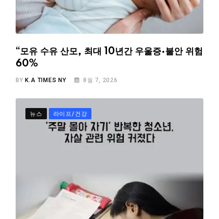
“모유 수유 산모, 최대 10년간 우울증·불안 위험
60%
BY
K.A TIMES NY
8월 7, 2026
뉴스
라이프/건강