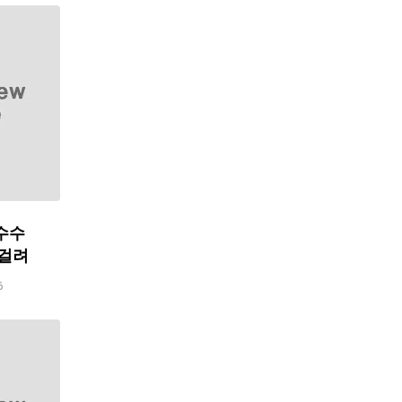
수수
 걸려
6