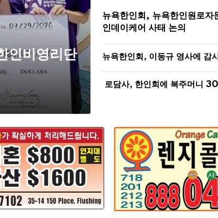
뉴욕한인회, 뉴욕한인원로자
인데이케어 사태 논의
 한인비영리단
뉴욕한인회, 이동규 영사에 감
로담사, 한인회에 복주머니 3