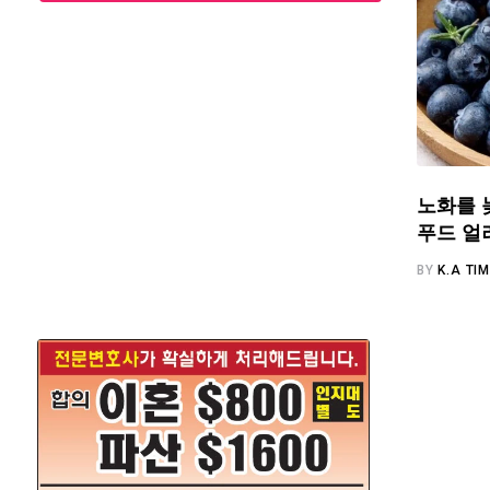
노화를 
푸드 얼
BY
K.A TI