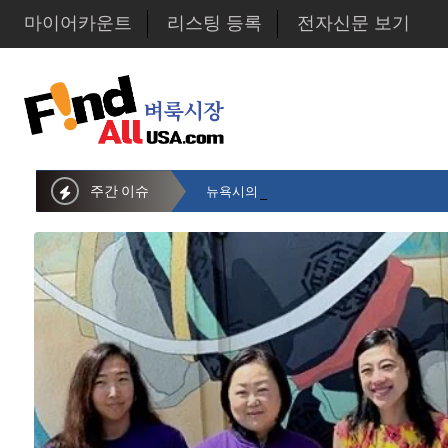
마이어카운트
리스팅 등록
전자신문 보기
주간 이슈
뉴욕시의회 샌드라 황 부의장, 한인비영리단