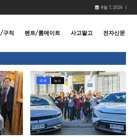
8월 7, 2026
/구직
렌트/룸메이트
사고팔고
전자신문
국제
뉴스