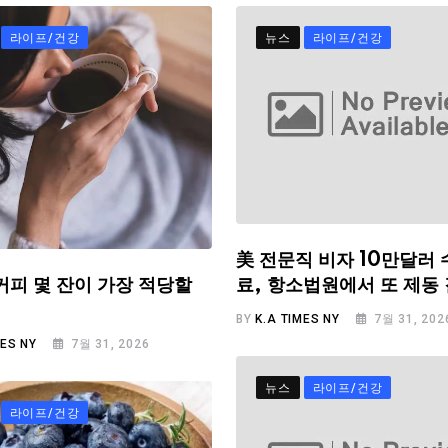
라이프/건강
뉴스
라이프/건강
美 전문직 비자 10만달러 
료, 항소법원에서 또 제동
커피 몇 잔이 가장 적당할
BY
K.A TIMES NY
7월 31, 202
MES NY
7월 31, 2026
뉴스
라이프/건강
라이프/건강