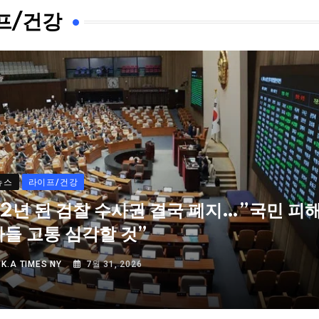
프/건강
뉴스
라이프/건강
72년 된 검찰 수사권 결국 폐지…”국민 피
자들 고통 심각할 것”
Y
K.A TIMES NY
7월 31, 2026