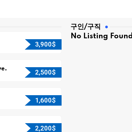
구인/구직
No Listing Foun
3,900
$
e.
2,500
$
1,600
$
2,200
$