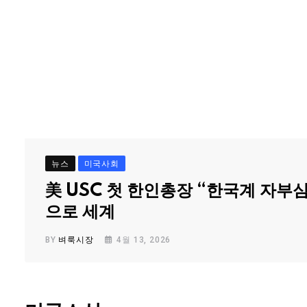
뉴스
미국사회
美 USC 첫 한인총장 “한국계 자부
으로 세계
BY
벼룩시장
4월 13, 2026