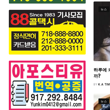
뉴스
하루에 
까?
BY
K.A TI
뉴스