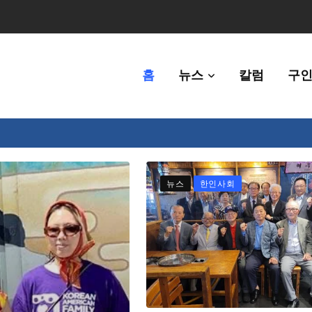
홈
뉴스
칼럼
구인
체에 36만불 예산 지원
뉴스
한인사회