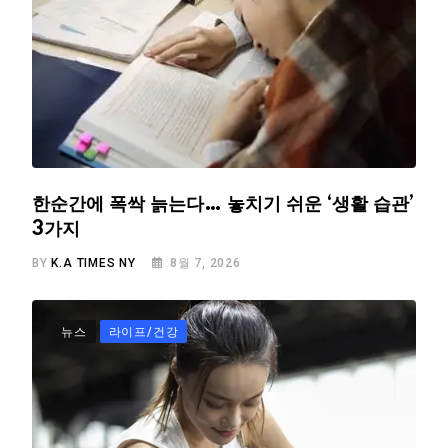
한순간에 폭싹 늙는다… 놓치기 쉬운 ‘생활 습관’
3가지
BY
K.A TIMES NY
8월 7, 2026
뉴스
라이프/건강