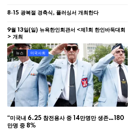
8·15 광복절 경축식, 플러싱서 개최한다
9월 13일(일) 뉴욕한인회관서 <제1회 한인바둑대회
> 개최
뉴스
미국사회
“미국내 6.25 참전용사 중 14만명만 생존…180
만명 중 8%