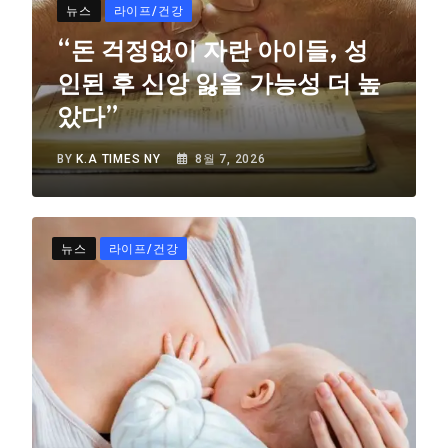
뉴스
라이프/건강
“돈 걱정없이 자란 아이들, 성
인된 후 신앙 잃을 가능성 더 높
았다”
BY
K.A TIMES NY
8월 7, 2026
뉴스
라이프/건강