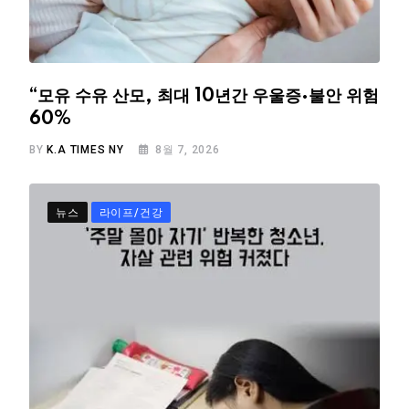
“모유 수유 산모, 최대 10년간 우울증·불안 위험
60%
BY
K.A TIMES NY
8월 7, 2026
뉴스
라이프/건강