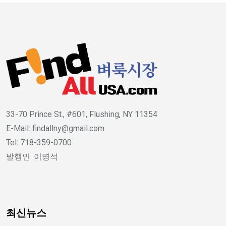
33-70 Prince St., #601, Flushing, NY 11354
E-Mail: findallny@gmail.com
Tel: 718-359-0700
발행인: 이명석
최신뉴스