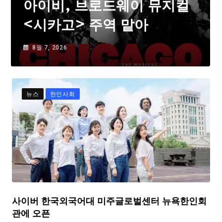
아이비, 브로드웨이 뮤지컬
<시카고> 주역 맡아
8월 7, 2026
뉴스
한인사회
사이버 한국외국어대 미주글로벌센터 뉴욕한인회
관에 오픈