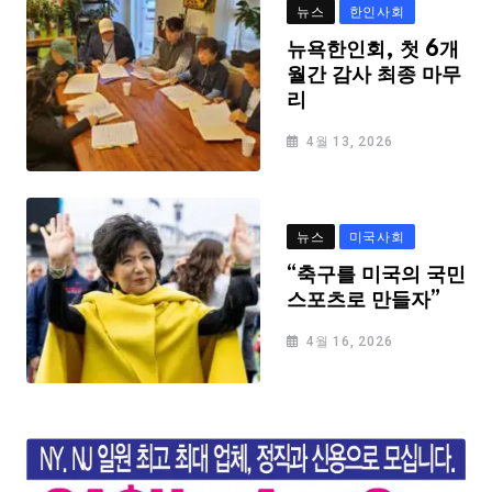
뉴스
한인사회
뉴욕한인회, 첫 6개
월간 감사 최종 마무
리
4월 13, 2026
뉴스
미국사회
“축구를 미국의 국민
스포츠로 만들자”
4월 16, 2026