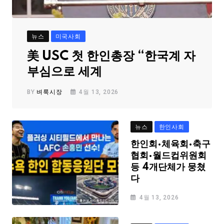
뉴스
미국사회
美 USC 첫 한인총장 “한국계 자
부심으로 세계
BY
벼룩시장
4월 13, 2026
뉴스
한인사회
한인회·체육회·축구
협회·월드컵위원회
등 4개단체가 뭉쳤
다
4월 13, 2026