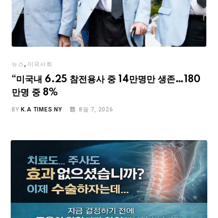
,
뉴스
미국사회
“미국내 6.25 참전용사 중 14만명만 생존…180
만명 중 8%
BY
K.A TIMES NY
8월 7, 2026