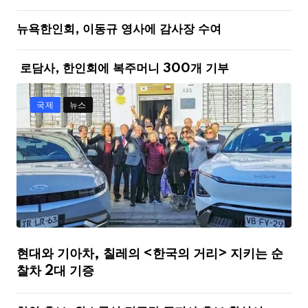
뉴욕한인회, 이동규 영사에 감사장 수여
로담사, 한인회에 복주머니 300개 기부
국제
뉴스
현대와 기아차, 칠레의 <한국의 거리> 지키는 순
찰차 2대 기증