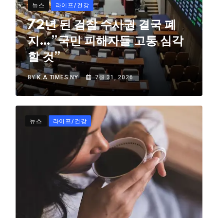
뉴스
라이프/건강
72년 된 검찰 수사권 결국 폐
지…”국민 피해자들 고통 심각
할 것”
BY
K.A TIMES NY
7월 31, 2026
뉴스
라이프/건강