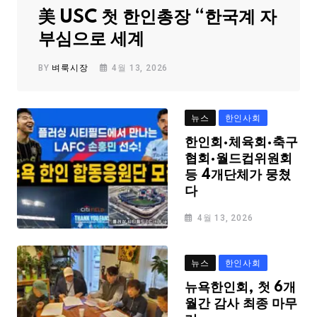
美 USC 첫 한인총장 “한국계 자
부심으로 세계
BY
벼룩시장
4월 13, 2026
뉴스
한인사회
한인회·체육회·축구
협회·월드컵위원회
등 4개단체가 뭉쳤
다
4월 13, 2026
뉴스
한인사회
뉴욕한인회, 첫 6개
월간 감사 최종 마무