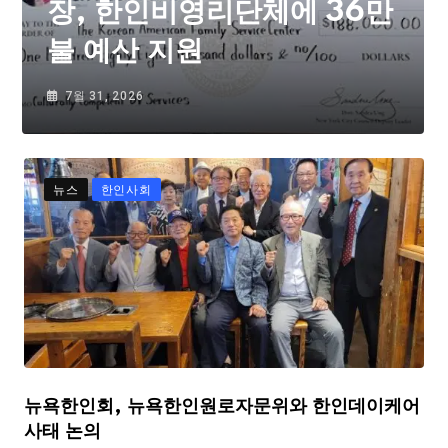
장, 한인비영리단체에 36만
불 예산 지원
7월 31, 2026
뉴스
한인사회
뉴욕한인회, 뉴욕한인원로자문위와 한인데이케어
사태 논의