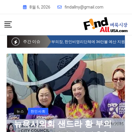
8월 6, 2026
findallny@gmail.com
주간 이슈
뉴욕시의회 샌드라 황 부의장, 한인비영리단체에 36만불 예산 지원
뉴스
한인사회
뉴욕시의회 샌드라 황 부의