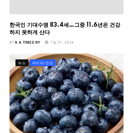
한국인 기대수명 83.4세…그중 11.6년은 건강
하지 못하게 산다
BY
K.A TIMES NY
7월 31, 2026
뉴스
라이프/건강