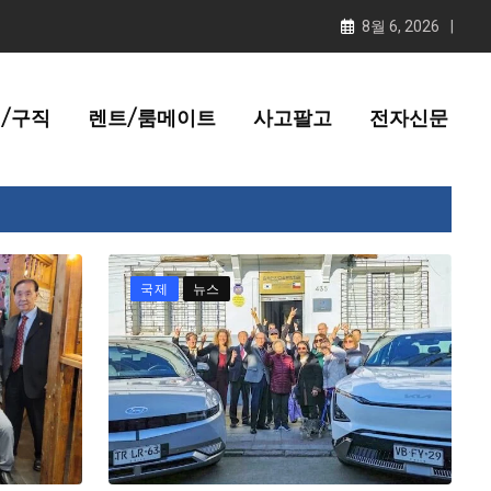
8월 6, 2026
/구직
렌트/룸메이트
사고팔고
전자신문
국제
뉴스