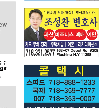
수수
 걸려
6