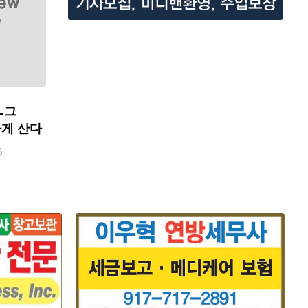
…그
하게 산다
6