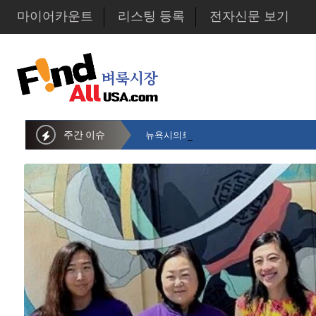
마이어카운트
리스팅 등록
전자신문 보기
주간 이슈
뉴욕시의회 샌드라 황 부의장, 한인비영리단