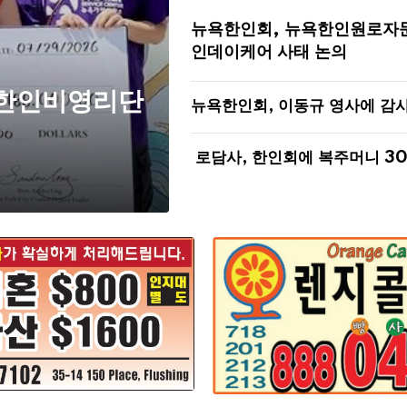
뉴욕한인회, 뉴욕한인원로자
인데이케어 사태 논의
 한인비영리단
뉴욕한인회, 이동규 영사에 감
로담사, 한인회에 복주머니 3