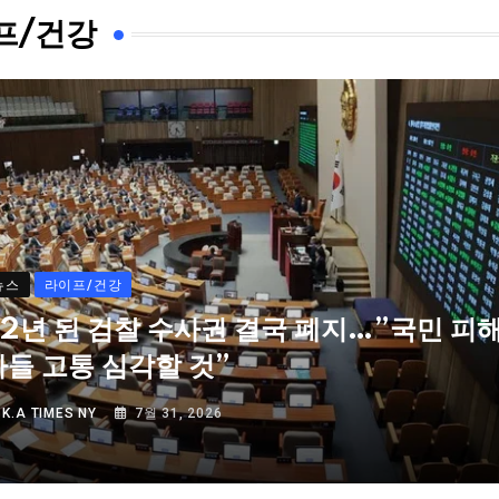
프/건강
뉴스
라이프/건강
72년 된 검찰 수사권 결국 폐지…”국민 피
자들 고통 심각할 것”
Y
K.A TIMES NY
7월 31, 2026