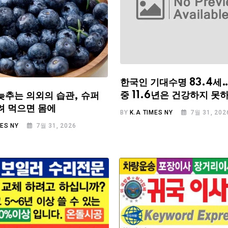
한국인 기대수명 83.4세
중 11.6년은 건강하지 못
늦추는 의외의 습관, 슈퍼
려 먹으면 몸에
BY
K.A TIMES NY
7월 31, 202
MES NY
7월 31, 2026