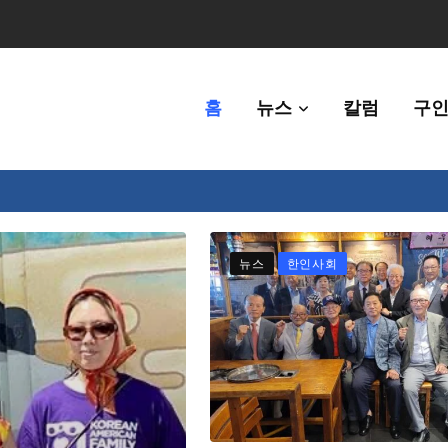
홈
뉴스
칼럼
구인
체에 36만불 예산 지원
뉴스
한인사회