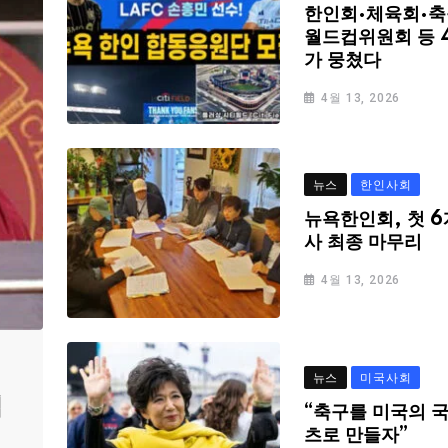
한인회·체육회·축
월드컵위원회 등 
가 뭉쳤다
4월 13, 2026
뉴스
한인사회
뉴욕한인회, 첫 6
사 최종 마무리
4월 13, 2026
뉴스
미국사회
심
“축구를 미국의 
츠로 만들자”