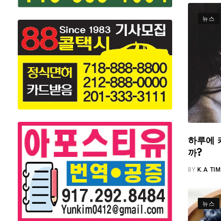
뉴스
하루에 
까?
BY
K.A TI
뉴스