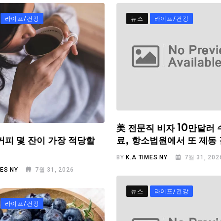
라이프/건강
뉴스
라이프/건강
美 전문직 비자 10만달러 
료, 항소법원에서 또 제동
커피 몇 잔이 가장 적당할
BY
K.A TIMES NY
7월 31, 202
MES NY
7월 31, 2026
뉴스
라이프/건강
라이프/건강