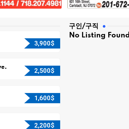
구인/구직
No Listing Foun
3,900
$
e.
2,500
$
1,600
$
2,200
$