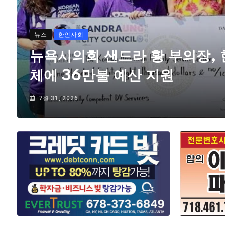
뉴스
한인사회
뉴욕시의회 샌드라 황 부의장,
체에 36만불 예산 지원
7월 31, 2026