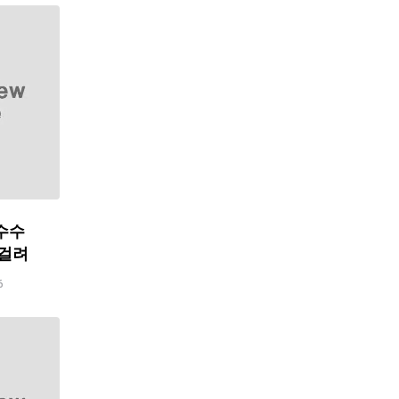
수수
 걸려
6