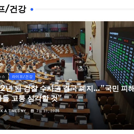
프/건강
뉴스
라이프/건강
72년 된 검찰 수사권 결국 폐지…”국민 피
자들 고통 심각할 것”
Y
K.A TIMES NY
7월 31, 2026