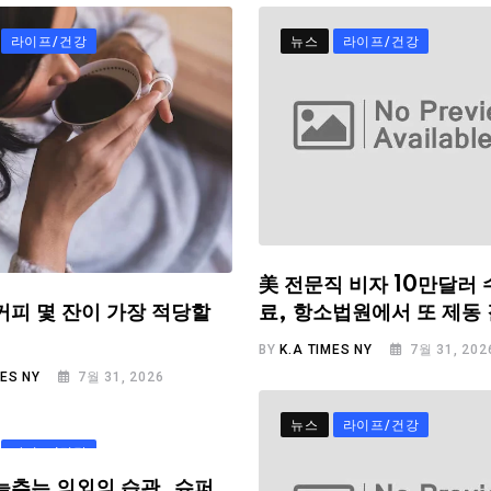
라이프/건강
뉴스
라이프/건강
美 전문직 비자 10만달러 
료, 항소법원에서 또 제동
커피 몇 잔이 가장 적당할
BY
K.A TIMES NY
7월 31, 202
MES NY
7월 31, 2026
뉴스
라이프/건강
라이프/건강
늦추는 의외의 습관, 슈퍼