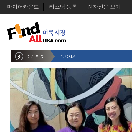
마이어카운트
리스팅 등록
전자신문 보기
주간 이슈
뉴욕시의회 샌드라 황 부의장, 한인비영리단