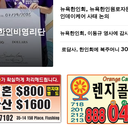
뉴욕한인회, 뉴욕한인원로자
인데이케어 사태 논의
 한인비영리단
뉴욕한인회, 이동규 영사에 감
로담사, 한인회에 복주머니 3