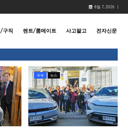
8월 7, 2026
/구직
렌트/룸메이트
사고팔고
전자신문
국제
뉴스