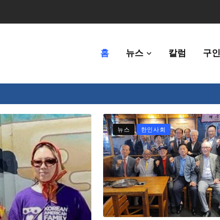
홈
뉴스
칼럼
구인
체에 36만불 예산 지원
뉴스
한인사회