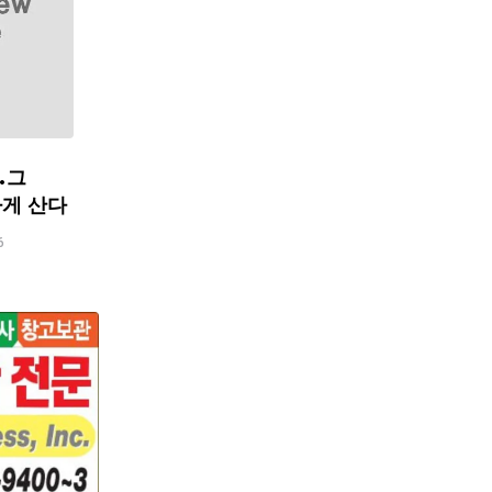
…그
하게 산다
6