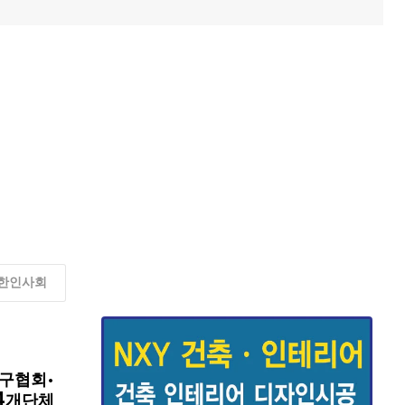
한인사회
구협회·
4개단체