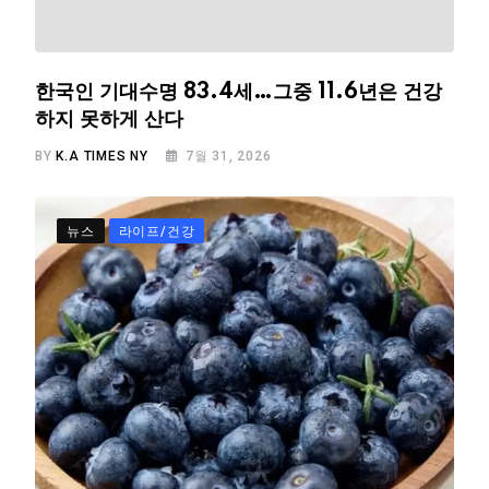
한국인 기대수명 83.4세…그중 11.6년은 건강
하지 못하게 산다
BY
K.A TIMES NY
7월 31, 2026
뉴스
라이프/건강