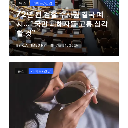
뉴스
라이프/건강
72년 된 검찰 수사권 결국 폐
지…”국민 피해자들 고통 심각
할 것”
BY
K.A TIMES NY
7월 31, 2026
뉴스
라이프/건강