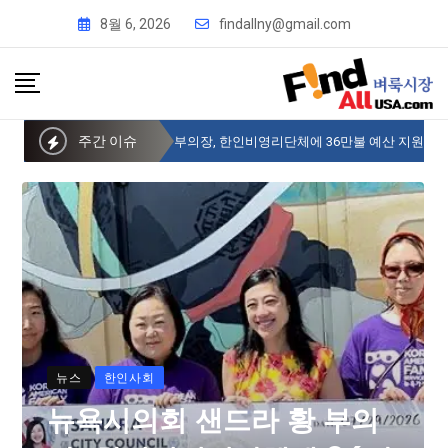
8월 6, 2026
findallny@gmail.com
주간 이슈
뉴욕시의회 샌드라 황 부의장, 한인비영리단체에 36만불 예산 지원
뉴스
한인사회
뉴욕시의회 샌드라 황 부의