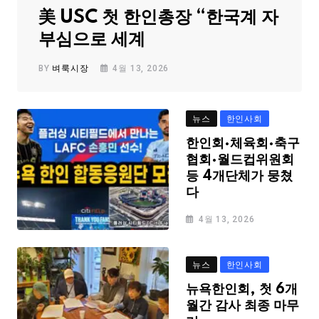
美 USC 첫 한인총장 “한국계 자
부심으로 세계
BY
벼룩시장
4월 13, 2026
뉴스
한인사회
한인회·체육회·축구
협회·월드컵위원회
등 4개단체가 뭉쳤
다
4월 13, 2026
뉴스
한인사회
뉴욕한인회, 첫 6개
월간 감사 최종 마무