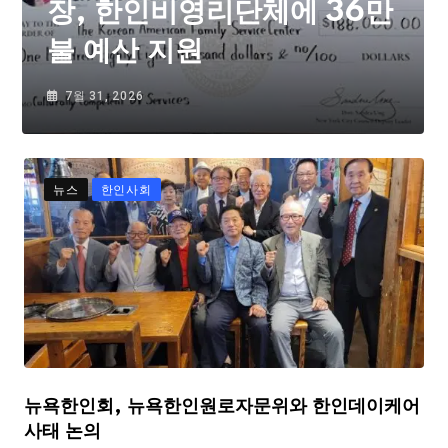
장, 한인비영리단체에 36만
불 예산 지원
7월 31, 2026
뉴스
한인사회
뉴욕한인회, 뉴욕한인원로자문위와 한인데이케어
사태 논의