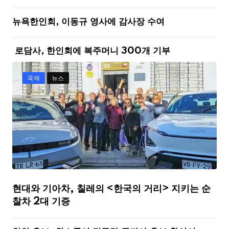
뉴욕한인회, 이동규 영사에 감사장 수여
로담사, 한인회에 복주머니 300개 기부
국제
뉴스
현대와 기아차, 칠레의 <한국의 거리> 지키는 순
찰차 2대 기증