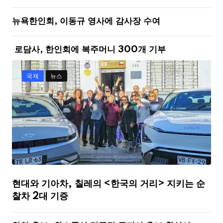
뉴욕한인회, 이동규 영사에 감사장 수여
로담사, 한인회에 복주머니 300개 기부
국제
뉴스
현대와 기아차, 칠레의 <한국의 거리> 지키는 순
찰차 2대 기증