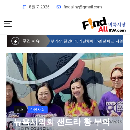
8월 7, 2026
findallny@gmail.com
주간 이슈
뉴욕시의회 샌드라 황 부의장, 한인비영리단체에 36만불 예산 지원
뉴스
한인사회
뉴욕시의회 샌드라 황 부의