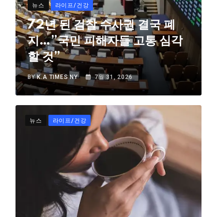
뉴스
라이프/건강
72년 된 검찰 수사권 결국 폐
지…”국민 피해자들 고통 심각
할 것”
BY
K.A TIMES NY
7월 31, 2026
뉴스
라이프/건강