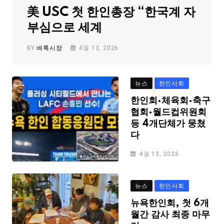
美 USC 첫 한인총장 “한국계 자
부심으로 세계
BY
벼룩시장
4월 13, 2026
뉴스
한인사회
한인회·체육회·축구
협회·월드컵위원회
등 4개단체가 뭉쳤
다
4월 13, 2026
뉴스
한인사회
뉴욕한인회, 첫 6개
월간 감사 최종 마무