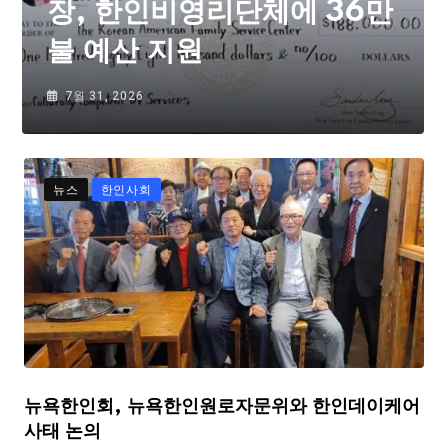
장, 한인비영리단체에 36만
불 예산 지원
7월 31, 2026
뉴스
한인사회
뉴욕한인회, 뉴욕한인원로자문위와 한인데이케어
사태 논의