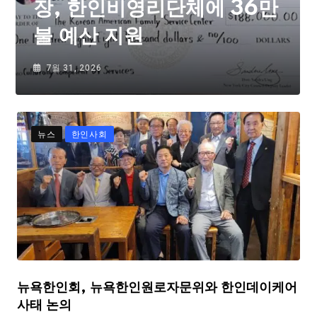
장, 한인비영리단체에 36만
불 예산 지원
7월 31, 2026
뉴스
한인사회
뉴욕한인회, 뉴욕한인원로자문위와 한인데이케어
사태 논의