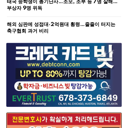
태국 중학생이 총기난사…조모, 조부 등 7명 살해…
부상자 9명 위독
해외 심판에 성접대·2억원대 횡령…줄줄이 터지는
축구협회 과거 비리