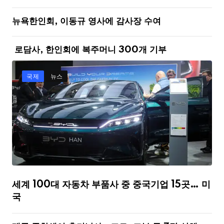
뉴욕한인회, 이동규 영사에 감사장 수여
로담사, 한인회에 복주머니 300개 기부
국제
뉴스
세계 100대 자동차 부품사 중 중국기업 15곳… 미
국