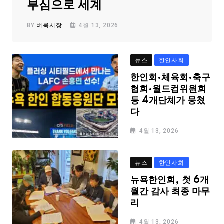
부심으로 세계
BY
벼룩시장
4월 13, 2026
뉴스
한인사회
한인회·체육회·축구
협회·월드컵위원회
등 4개단체가 뭉쳤
다
4월 13, 2026
뉴스
한인사회
뉴욕한인회, 첫 6개
월간 감사 최종 마무
리
4월 13, 2026