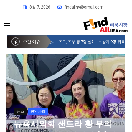
8월 7, 2026
findallny@gmail.com
주간 이슈
태국 중학생이 총기난사…조모, 조부 등 7명 살해…부상자 9명 위독
뉴스
한인사회
뉴욕시의회 샌드라 황 부의