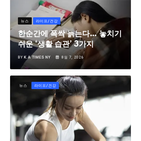
뉴스
라이프/건강
한순간에 폭싹 늙는다… 놓치기
쉬운 ‘생활 습관’ 3가지
BY
K.A TIMES NY
8월 7, 2026
뉴스
라이프/건강