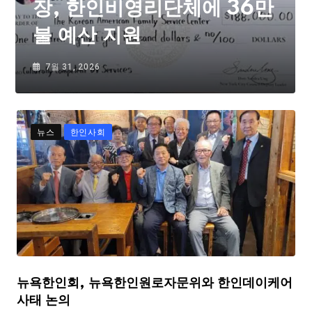
장, 한인비영리단체에 36만
불 예산 지원
7월 31, 2026
뉴스
한인사회
뉴욕한인회, 뉴욕한인원로자문위와 한인데이케어
사태 논의