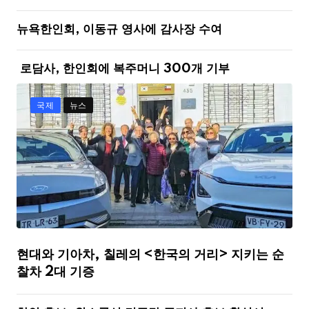
뉴욕한인회, 이동규 영사에 감사장 수여
로담사, 한인회에 복주머니 300개 기부
국제
뉴스
현대와 기아차, 칠레의 <한국의 거리> 지키는 순
찰차 2대 기증