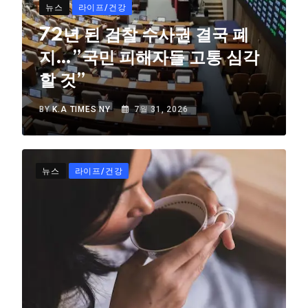
뉴스
라이프/건강
72년 된 검찰 수사권 결국 폐
지…”국민 피해자들 고통 심각
할 것”
BY
K.A TIMES NY
7월 31, 2026
뉴스
라이프/건강