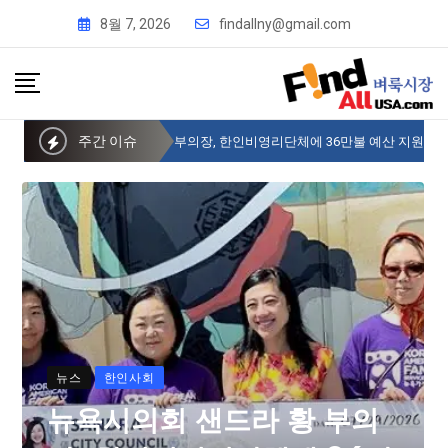
8월 7, 2026
findallny@gmail.com
주간 이슈
뉴욕시의회 샌드라 황 부의장, 한인비영리단체에 36만불 예산 지원
뉴스
한인사회
뉴욕시의회 샌드라 황 부의