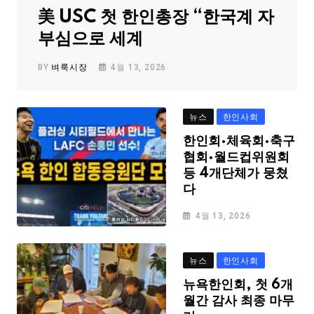
美 USC 첫 한인총장 “한국계 자
부심으로 세계
BY
벼룩시장
4월 13, 2026
뉴스
한인사회
한인회·체육회·축구
협회·월드컵위원회
등 4개단체가 뭉쳤
다
4월 13, 2026
뉴스
한인사회
뉴욕한인회, 첫 6개
월간 감사 최종 마무