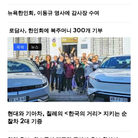
뉴욕한인회, 이동규 영사에 감사장 수여
로담사, 한인회에 복주머니 300개 기부
국제
뉴스
현대와 기아차, 칠레의 <한국의 거리> 지키는 순
찰차 2대 기증