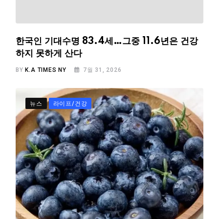
한국인 기대수명 83.4세…그중 11.6년은 건강
하지 못하게 산다
BY
K.A TIMES NY
7월 31, 2026
뉴스
라이프/건강