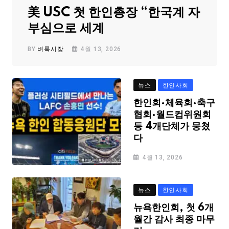
美 USC 첫 한인총장 “한국계 자
부심으로 세계
BY
벼룩시장
4월 13, 2026
뉴스
한인사회
한인회·체육회·축구
협회·월드컵위원회
등 4개단체가 뭉쳤
다
4월 13, 2026
뉴스
한인사회
뉴욕한인회, 첫 6개
월간 감사 최종 마무