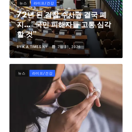
뉴스
라이프/건강
72년 된 검찰 수사권 결국 폐
지…”국민 피해자들 고통 심각
할 것”
BY
K.A TIMES NY
7월 31, 2026
뉴스
라이프/건강