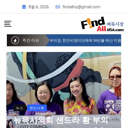
8월 6, 2026
findallny@gmail.com
주간 이슈
뉴욕시의회 샌드라 황 부의장, 한인비영리단체에 36만불 예산 지원
뉴스
한인사회
뉴욕시의회 샌드라 황 부의