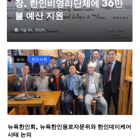
장, 한인비영리단체에 36만
불 예산 지원
7월 31, 2026
뉴스
한인사회
뉴욕한인회, 뉴욕한인원로자문위와 한인데이케어
사태 논의