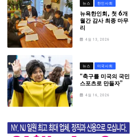
뉴스
한인사회
뉴욕한인회, 첫 6개
월간 감사 최종 마무
리
4월 13, 2026
뉴스
미국사회
“축구를 미국의 국민
스포츠로 만들자”
4월 16, 2026