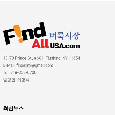
33-70 Prince St., #601, Flushing, NY 11354
E-Mail: findallny@gmail.com
Tel: 718-359-0700
발행인: 이명석
최신뉴스