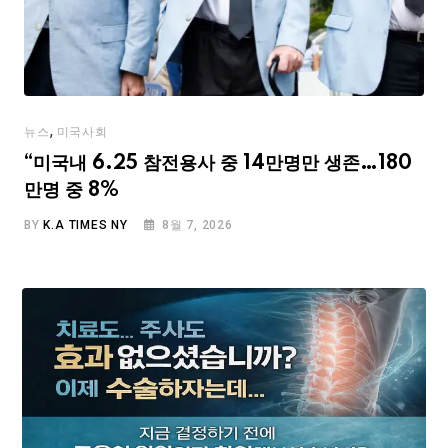
,
뉴스
미국사회
“미국내 6.25 참전용사 중 14만명만 생존…180
만명 중 8%
BY
K.A TIMES NY
8월 7, 2026