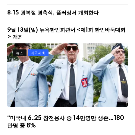
8·15 광복절 경축식, 플러싱서 개최한다
9월 13일(일) 뉴욕한인회관서 <제1회 한인바둑대회
> 개최
뉴스
미국사회
“미국내 6.25 참전용사 중 14만명만 생존…180
만명 중 8%