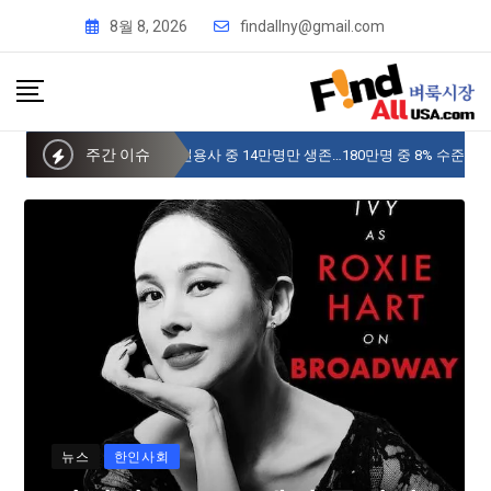
8월 8, 2026
findallny@gmail.com
주간 이슈
“미국내 6.25 참전용사 중 14만명만 생존…180만명 중 8% 수준
뉴스
한인사회