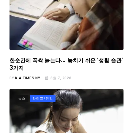
한순간에 폭싹 늙는다… 놓치기 쉬운 ‘생활 습관’
3가지
BY
K.A TIMES NY
8월 7, 2026
뉴스
라이프/건강