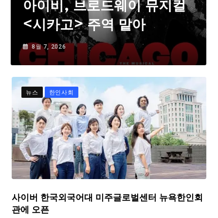
아이비, 브로드웨이 뮤지컬
<시카고> 주역 맡아
8월 7, 2026
뉴스
한인사회
사이버 한국외국어대 미주글로벌센터 뉴욕한인회
관에 오픈