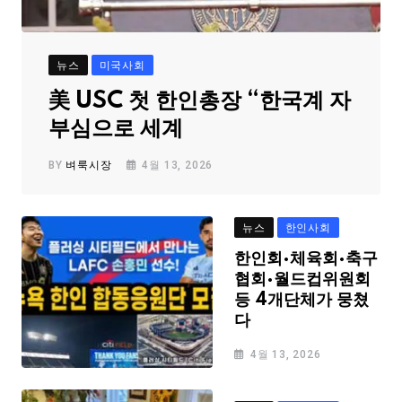
뉴스
미국사회
美 USC 첫 한인총장 “한국계 자
부심으로 세계
BY
벼룩시장
4월 13, 2026
뉴스
한인사회
한인회·체육회·축구
협회·월드컵위원회
등 4개단체가 뭉쳤
다
4월 13, 2026