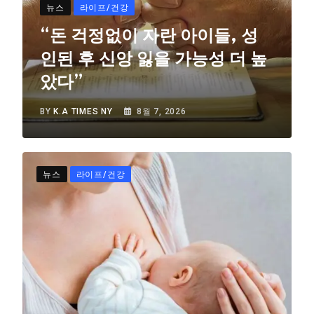
뉴스
라이프/건강
“돈 걱정없이 자란 아이들, 성
인된 후 신앙 잃을 가능성 더 높
았다”
BY
K.A TIMES NY
8월 7, 2026
뉴스
라이프/건강