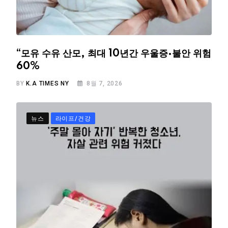
“모유 수유 산모, 최대 10년간 우울증·불안 위험
60%
BY
K.A TIMES NY
8월 7, 2026
뉴스
라이프/건강