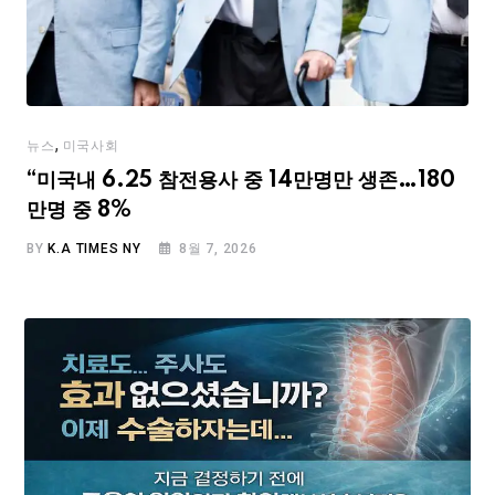
,
뉴스
미국사회
“미국내 6.25 참전용사 중 14만명만 생존…180
만명 중 8%
BY
K.A TIMES NY
8월 7, 2026