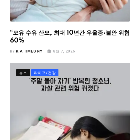
“모유 수유 산모, 최대 10년간 우울증·불안 위험
60%
BY
K.A TIMES NY
8월 7, 2026
뉴스
라이프/건강