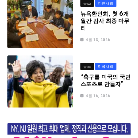
뉴스
한인사회
뉴욕한인회, 첫 6개
월간 감사 최종 마무
리
4월 13, 2026
뉴스
미국사회
“축구를 미국의 국민
스포츠로 만들자”
4월 16, 2026