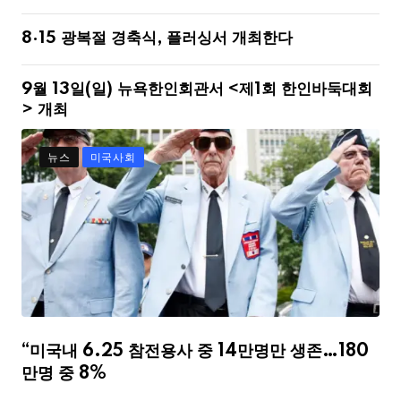
8·15 광복절 경축식, 플러싱서 개최한다
9월 13일(일) 뉴욕한인회관서 <제1회 한인바둑대회
> 개최
뉴스
미국사회
“미국내 6.25 참전용사 중 14만명만 생존…180
만명 중 8%