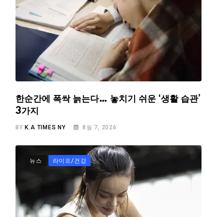
한순간에 폭싹 늙는다… 놓치기 쉬운 ‘생활 습관’
3가지
BY
K.A TIMES NY
8월 7, 2026
뉴스
라이프/건강