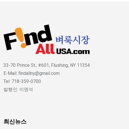
33-70 Prince St., #601, Flushing, NY 11354
E-Mail: findallny@gmail.com
Tel: 718-359-0700
발행인: 이명석
최신뉴스