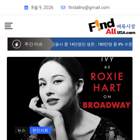
8월 9, 2026
findallny@gmail.com
주간 이슈
“미국내 6.25 참전용사 중 14만명만 생존…180만명 중 8% 수준
뉴스
한인사회