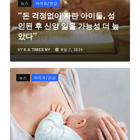
뉴스
라이프/건강
“돈 걱정없이 자란 아이들, 성
인된 후 신앙 잃을 가능성 더 높
았다”
BY
K.A TIMES NY
8월 7, 2026
뉴스
라이프/건강