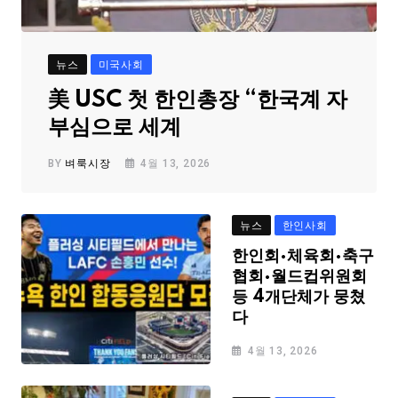
뉴스
미국사회
美 USC 첫 한인총장 “한국계 자
부심으로 세계
BY
벼룩시장
4월 13, 2026
뉴스
한인사회
한인회·체육회·축구
협회·월드컵위원회
등 4개단체가 뭉쳤
다
4월 13, 2026