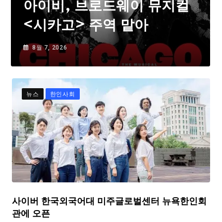
아이비, 브로드웨이 뮤지컬
<시카고> 주역 맡아
8월 7, 2026
뉴스
한인사회
사이버 한국외국어대 미주글로벌센터 뉴욕한인회
관에 오픈