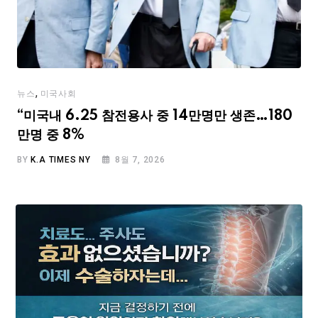
,
뉴스
미국사회
“미국내 6.25 참전용사 중 14만명만 생존…180
만명 중 8%
BY
K.A TIMES NY
8월 7, 2026