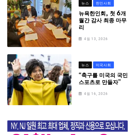
뉴스
한인사회
뉴욕한인회, 첫 6개
월간 감사 최종 마무
리
4월 13, 2026
뉴스
미국사회
“축구를 미국의 국민
스포츠로 만들자”
4월 16, 2026