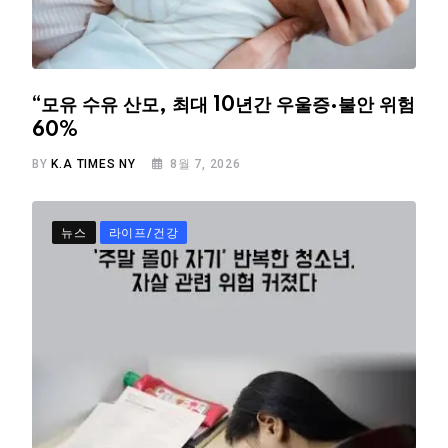
“모유 수유 산모, 최대 10년간 우울증·불안 위험
60%
BY
K.A TIMES NY
8월 7, 2026
뉴스
라이프/건강