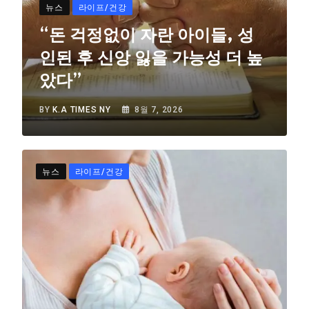
뉴스
라이프/건강
“돈 걱정없이 자란 아이들, 성
인된 후 신앙 잃을 가능성 더 높
았다”
BY
K.A TIMES NY
8월 7, 2026
뉴스
라이프/건강