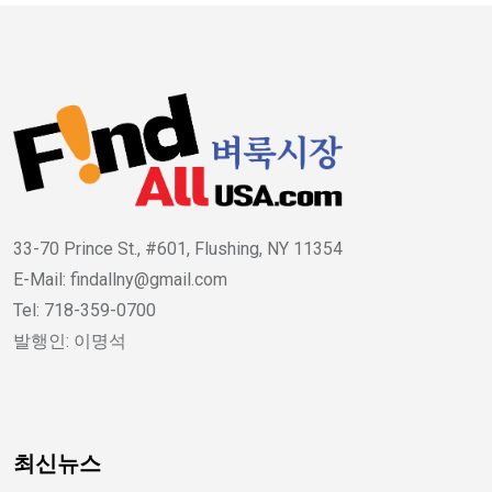
33-70 Prince St., #601, Flushing, NY 11354
E-Mail: findallny@gmail.com
Tel: 718-359-0700
발행인: 이명석
최신뉴스