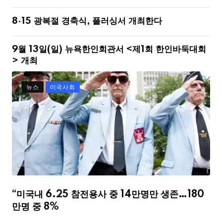
8·15 광복절 경축식, 플러싱서 개최한다
9월 13일(일) 뉴욕한인회관서 <제1회 한인바둑대회
> 개최
뉴스
미국사회
“미국내 6.25 참전용사 중 14만명만 생존…180
만명 중 8%