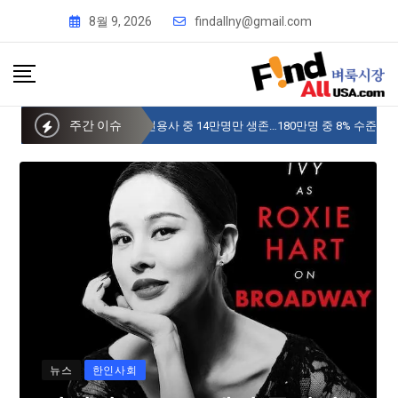
8월 9, 2026
findallny@gmail.com
주간 이슈
사이버 한국외국어대 미주글로벌센터 뉴욕
뉴스
한인사회