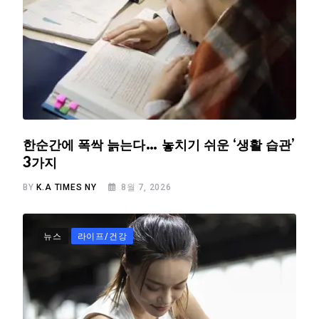
한순간에 폭싹 늙는다… 놓치기 쉬운 ‘생활 습관’
3가지
BY
K.A TIMES NY
8월 7, 2026
뉴스
라이프/건강