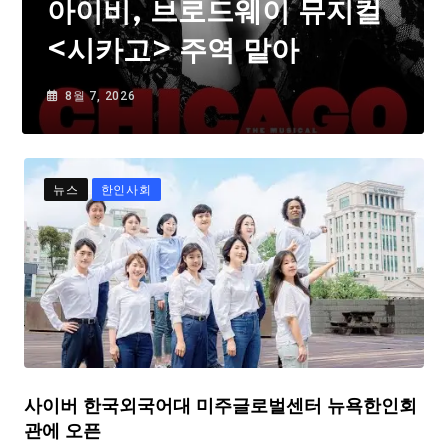
아이비, 브로드웨이 뮤지컬
<시카고> 주역 맡아
8월 7, 2026
뉴스
한인사회
사이버 한국외국어대 미주글로벌센터 뉴욕한인회
관에 오픈