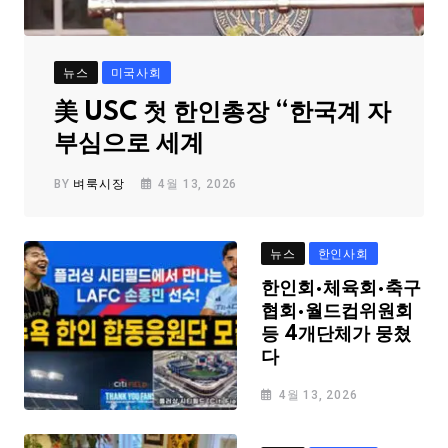
뉴스
미국사회
美 USC 첫 한인총장 “한국계 자
부심으로 세계
BY
벼룩시장
4월 13, 2026
뉴스
한인사회
한인회·체육회·축구
협회·월드컵위원회
등 4개단체가 뭉쳤
다
4월 13, 2026