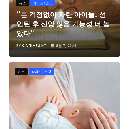
뉴스
라이프/건강
“돈 걱정없이 자란 아이들, 성
인된 후 신앙 잃을 가능성 더 높
았다”
BY
K.A TIMES NY
8월 7, 2026
뉴스
라이프/건강