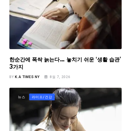
한순간에 폭싹 늙는다… 놓치기 쉬운 ‘생활 습관’
3가지
BY
K.A TIMES NY
8월 7, 2026
뉴스
라이프/건강