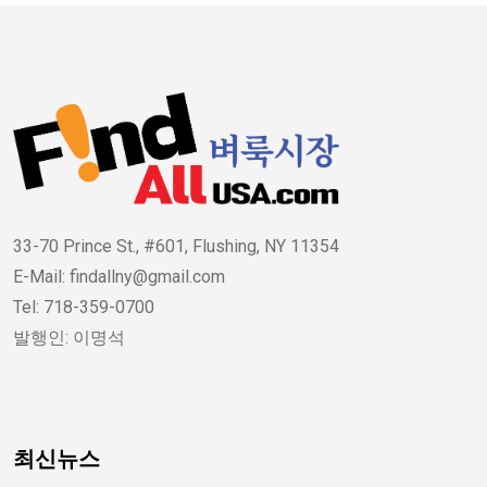
33-70 Prince St., #601, Flushing, NY 11354
E-Mail: findallny@gmail.com
Tel: 718-359-0700
발행인: 이명석
최신뉴스