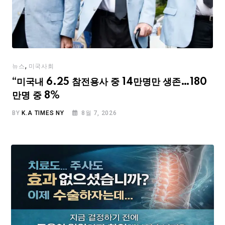
,
뉴스
미국사회
“미국내 6.25 참전용사 중 14만명만 생존…180
만명 중 8%
BY
K.A TIMES NY
8월 7, 2026