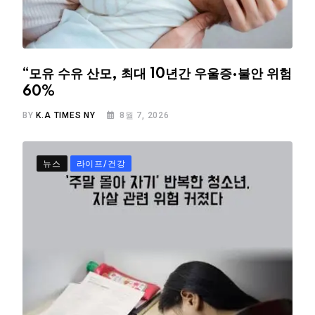
“모유 수유 산모, 최대 10년간 우울증·불안 위험
60%
BY
K.A TIMES NY
8월 7, 2026
뉴스
라이프/건강