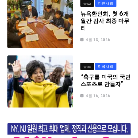
뉴스
한인사회
뉴욕한인회, 첫 6개
월간 감사 최종 마무
리
4월 13, 2026
뉴스
미국사회
“축구를 미국의 국민
스포츠로 만들자”
4월 16, 2026