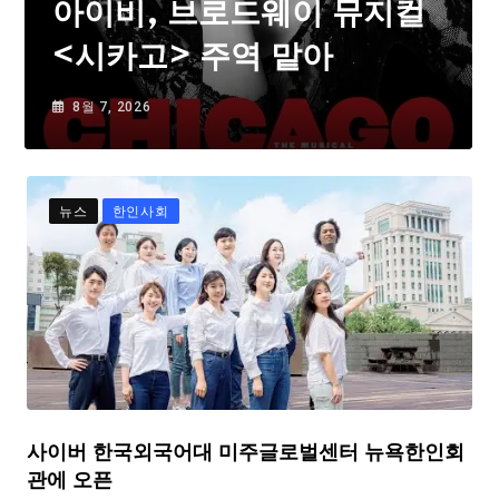
아이비, 브로드웨이 뮤지컬
<시카고> 주역 맡아
8월 7, 2026
뉴스
한인사회
사이버 한국외국어대 미주글로벌센터 뉴욕한인회
관에 오픈