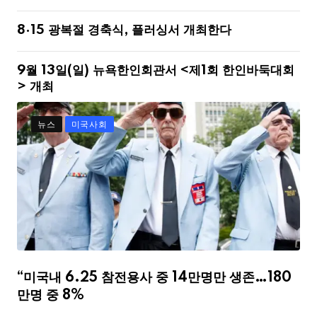
8·15 광복절 경축식, 플러싱서 개최한다
9월 13일(일) 뉴욕한인회관서 <제1회 한인바둑대회
> 개최
뉴스
미국사회
“미국내 6.25 참전용사 중 14만명만 생존…180
만명 중 8%