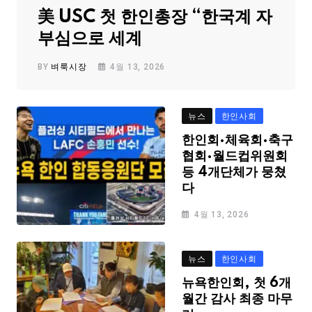
美 USC 첫 한인총장 “한국계 자
부심으로 세계
BY
벼룩시장
4월 13, 2026
뉴스
한인사회
한인회·체육회·축구
협회·월드컵위원회
등 4개단체가 뭉쳤
다
4월 13, 2026
뉴스
한인사회
뉴욕한인회, 첫 6개
월간 감사 최종 마무