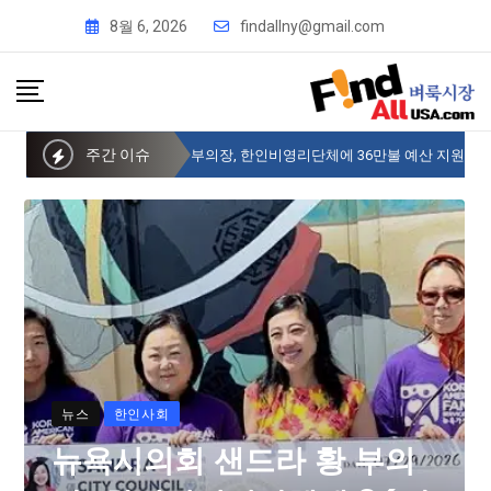
8월 6, 2026
findallny@gmail.com
주간 이슈
뉴욕시의회 샌드라 황 부의장, 한인비영리단체에 36만불 예산 지원
뉴스
한인사회
뉴욕시의회 샌드라 황 부의