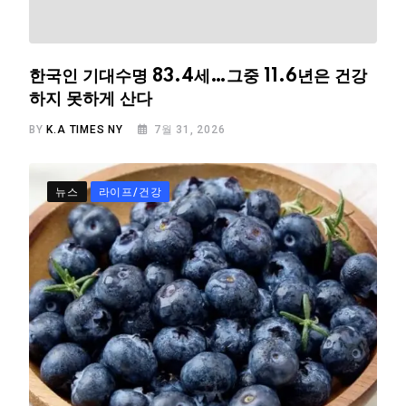
한국인 기대수명 83.4세…그중 11.6년은 건강
하지 못하게 산다
BY
K.A TIMES NY
7월 31, 2026
뉴스
라이프/건강