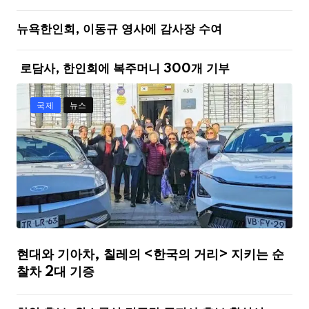
뉴욕한인회, 이동규 영사에 감사장 수여
로담사, 한인회에 복주머니 300개 기부
국제
뉴스
현대와 기아차, 칠레의 <한국의 거리> 지키는 순
찰차 2대 기증