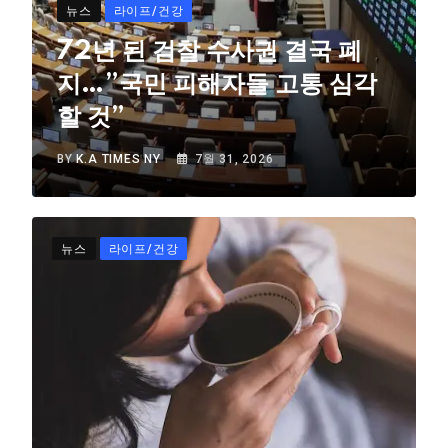
뉴스
라이프/건강
72년 된 검찰 수사권 결국 폐
지…”국민 피해자들 고통 심각
할 것”
BY
K.A TIMES NY
7월 31, 2026
뉴스
라이프/건강