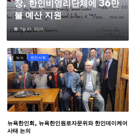
장, 한인비영리단체에 36만
불 예산 지원
7월 31, 2026
뉴스
한인사회
뉴욕한인회, 뉴욕한인원로자문위와 한인데이케어
사태 논의