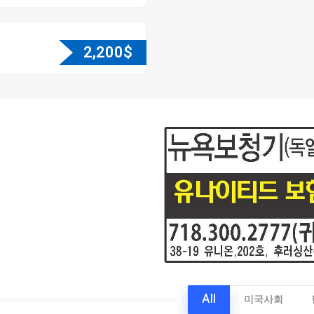
2,200
$
All
미국사회