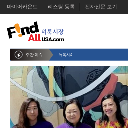
마이어카운트
리스팅 등록
전자신문 보기
주간 이슈
뉴욕시의회 샌드라 황 부의장, 한인비영리단