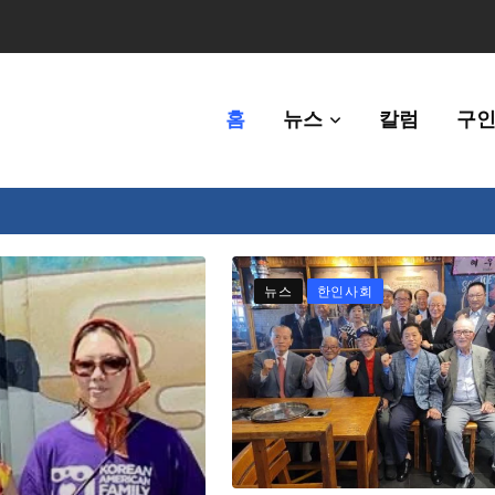
홈
뉴스
칼럼
구인
체에 36만불 예산 지원
뉴스
한인사회