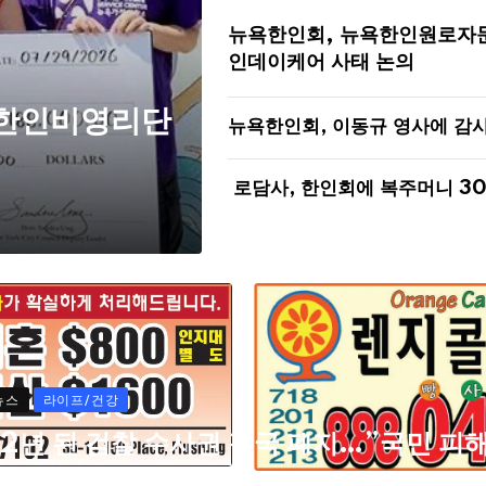
뉴욕한인회, 뉴욕한인원로자
인데이케어 사태 논의
 한인비영리단
뉴욕한인회, 이동규 영사에 감
로담사, 한인회에 복주머니 3
뉴스
라이프/건강
72년 된 검찰 수사권 결국 폐지…”국민 피
자들 고통 심각할 것”