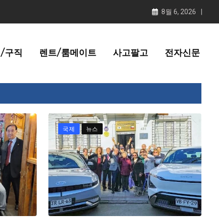
8월 6, 2026
/구직
렌트/룸메이트
사고팔고
전자신문
국제
뉴스