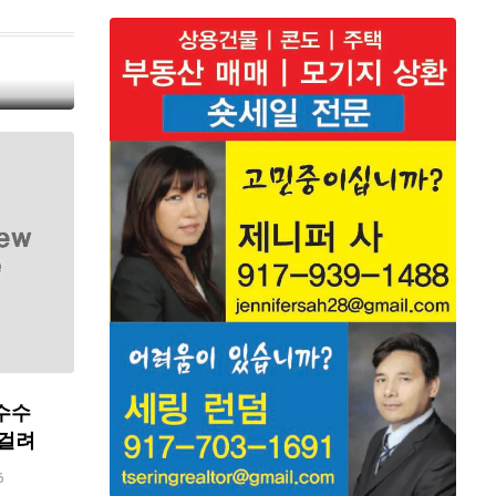
수수
 걸려
6