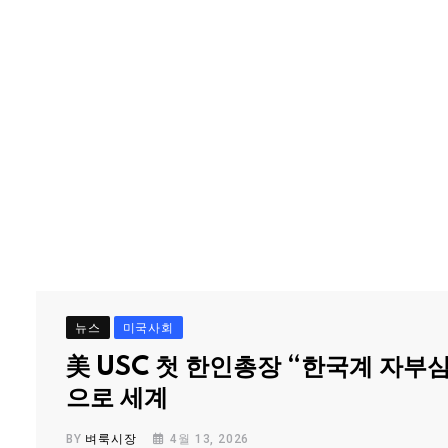
뉴스
미국사회
美 USC 첫 한인총장 “한국계 자부
으로 세계
BY
벼룩시장
4월 13, 2026