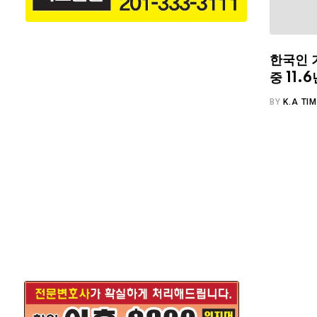
한국인 
중 11
BY
K.A TI