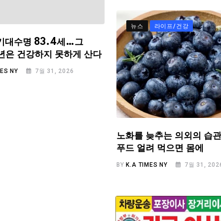
뉴스
라이프/건강
기대수명 83.4세…그
.6년은 건강하지 못하게 산다
MES NY
7월 31, 2026
노화를 늦추는 의외의 습관
푸드 얼려 먹으면 몸에
BY
K.A TIMES NY
7월 31, 202