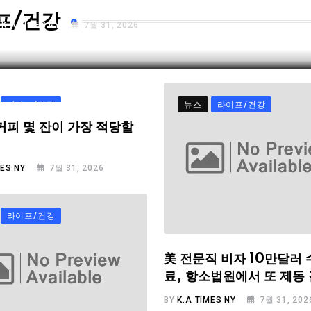
프/건강
Y
K.A TIMES NY
7월 31, 2026
라이프/건강
뉴스
라이프/건강
커피 몇 잔이 가장 적당할
MES NY
7월 31, 2026
라이프/건강
美 전문직 비자 10만달러 
료, 항소법원에서 또 제동
BY
K.A TIMES NY
7월 31, 202