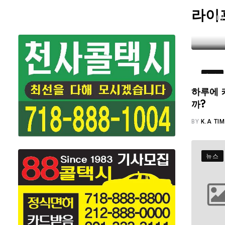
라이
B
뉴스
하루에 
까?
BY
K.A TI
뉴스