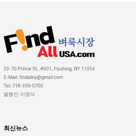
33-70 Prince St., #601, Flushing, NY 11354
E-Mail: findallny@gmail.com
Tel: 718-359-0700
발행인: 이명석
최신뉴스