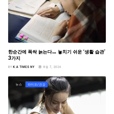
한순간에 폭싹 늙는다… 놓치기 쉬운 ‘생활 습관’
3가지
BY
K.A TIMES NY
8월 7, 2026
뉴스
라이프/건강