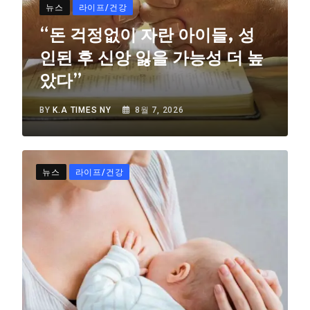
뉴스
라이프/건강
“돈 걱정없이 자란 아이들, 성
인된 후 신앙 잃을 가능성 더 높
았다”
BY
K.A TIMES NY
8월 7, 2026
뉴스
라이프/건강