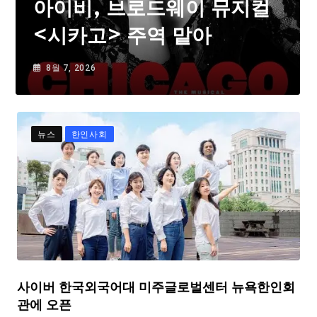
아이비, 브로드웨이 뮤지컬
<시카고> 주역 맡아
8월 7, 2026
뉴스
한인사회
사이버 한국외국어대 미주글로벌센터 뉴욕한인회
관에 오픈