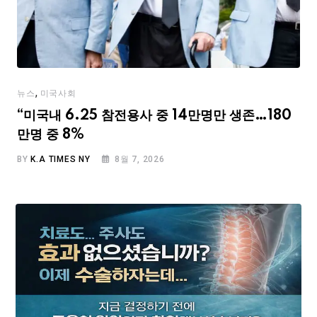
,
뉴스
미국사회
“미국내 6.25 참전용사 중 14만명만 생존…180
만명 중 8%
BY
K.A TIMES NY
8월 7, 2026