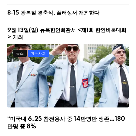
8·15 광복절 경축식, 플러싱서 개최한다
9월 13일(일) 뉴욕한인회관서 <제1회 한인바둑대회
> 개최
뉴스
미국사회
“미국내 6.25 참전용사 중 14만명만 생존…180
만명 중 8%