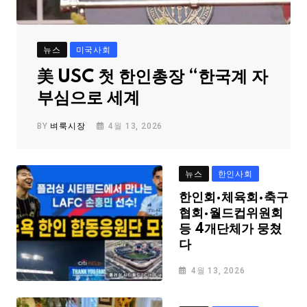
뉴스
미국사회
美 USC 첫 한인총장 “한국계 자
부심으로 세계
BY
벼룩시장
4월 13, 2026
뉴스
한인사회
한인회·체육회·축구
협회·월드컵위원회
등 4개단체가 뭉쳤
다
4월 13, 2026