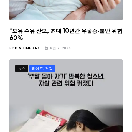
“모유 수유 산모, 최대 10년간 우울증·불안 위험
60%
BY
K.A TIMES NY
8월 7, 2026
뉴스
라이프/건강