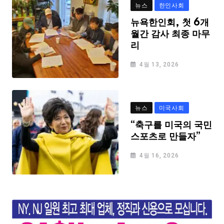
뉴스
한인사회
뉴욕한인회, 첫 6개
월간 감사 최종 마무
리
4월 13, 2026
뉴스
미국사회
“축구를 미국의 국민
스포츠로 만들자”
4월 16, 2026